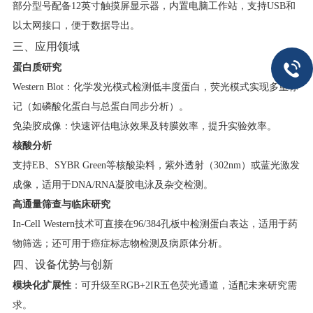
部分型号配备12英寸触摸屏显示器，内置电脑工作站，支持USB和
以太网接口，便于数据导出。
三、应用领域
蛋白质研究
Western Blot：化学发光模式检测低丰度蛋白，荧光模式实现多重标
记（如磷酸化蛋白与总蛋白同步分析）。
免染胶成像：快速评估电泳效果及转膜效率，提升实验效率。
核酸分析
支持EB、SYBR Green等核酸染料，紫外透射（302nm）或蓝光激发
成像，适用于DNA/RNA凝胶电泳及杂交检测。
高通量筛查与临床研究
In-Cell Western技术可直接在96/384孔板中检测蛋白表达，适用于药
物筛选；还可用于癌症标志物检测及病原体分析。
四、设备优势与创新
模块化扩展性
​：可升级至RGB+2IR五色荧光通道，适配未来研究需
求。