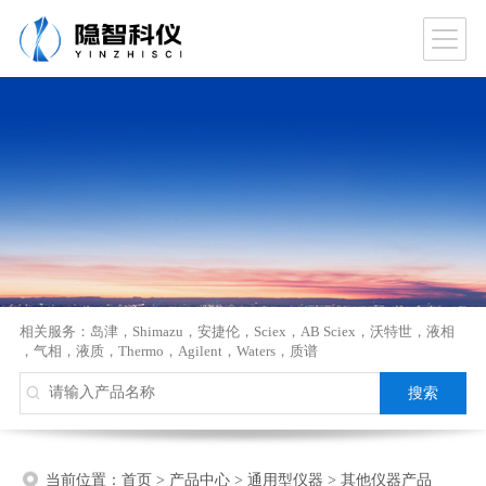
相关服务：
岛津
，
Shimazu
，
安捷伦
，
Sciex
，
AB Sciex
，
沃特世
，
液相
，
气相
，
液质
，
Thermo
，
Agilent
，
Waters
，
质谱
当前位置：
首页
>
产品中心
>
通用型仪器
>
其他仪器产品