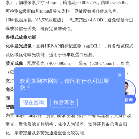
素），物理像素尺寸≥4.5μm，暗电流≤0.002e/p/s，信噪比>56dB，
可检测fg级蛋白和fmol级荧光染料，灵敏度媲美传统X光片。
16bit数据采集（65,536灰度级），动态范围>4.8 OD，避免强信号过
曝或弱信号丢失，确保定量准确性。
多模式成像功能
化学发光成像
​：支持HRP/AP酶标记底物（如ECL），具备预览模式
及区域优化曝光功能，适用于低丰度蛋白检测。
荧光成像
​：配置蓝光（460–490nm）、绿光（520–545nm）、红光
（625–650nm）等多通道光源，兼容Alexa、DyLight等荧光染料，
×
欢迎来到本网站，请问有什么可以帮
支持多重Western Blot分析。
您？
免染技术
​：Stain-Free模块可在5秒内完成蛋白定量，无需染色步
骤，且成像后凝胶可继续转膜，不影响后续实验。
现在咨询
稍后再说
智能操作与软件支持
内置Image Lab软件，提供“成像-分析-报告”一站式流程，支持自动
曝光、聚焦及滤光片切换，减少人为误差。软件还具备总蛋白归一
化、条带定量及多荧光通道重合比较功能。