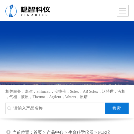
相关服务：
岛津
，
Shimazu
，
安捷伦
，
Sciex
，
AB Sciex
，
沃特世
，
液相
，
气相
，
液质
，
Thermo
，
Agilent
，
Waters
，
质谱
当前位置：
首页
>
产品中心
>
生命科学仪器
>
PCR仪