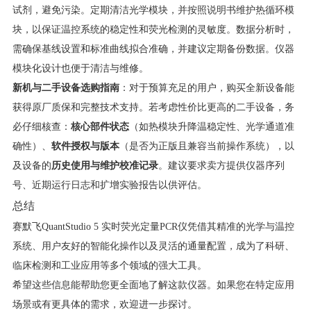
试剂，避免污染。定期清洁光学模块，并按照说明书维护热循环模
块，以保证温控系统的稳定性和荧光检测的灵敏度。数据分析时，
需确保基线设置和标准曲线拟合准确，并建议定期备份数据。仪器
模块化设计也便于清洁与维修。
新机与二手设备选购指南
：对于预算充足的用户，购买全新设备能
获得原厂质保和完整技术支持。若考虑性价比更高的二手设备，务
必仔细核查：
核心部件状态
（如热模块升降温稳定性、光学通道准
确性）、
软件授权与版本
（是否为正版且兼容当前操作系统），以
及设备的
历史使用与维护校准记录
。建议要求卖方提供仪器序列
号、近期运行日志和扩增实验报告以供评估。
总结
赛默飞QuantStudio 5 实时荧光定量PCR仪凭借其精准的光学与温控
系统、用户友好的智能化操作以及灵活的通量配置，成为了科研、
临床检测和工业应用等多个领域的强大工具。
希望这些信息能帮助您更全面地了解这款仪器。如果您在特定应用
场景或有更具体的需求，欢迎进一步探讨。