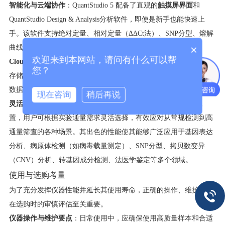
智能化与云端协作
：QuantStudio 5 配备了直观的
触摸屏界面
和
QuantStudio Design & Analysis分析软件，即使是新手也能快速上
手。该软件支持绝对定量、相对定量（ΔΔCt法）、SNP分型、熔解
×
曲线分析等多种数据分析模式。通过
Thermo Fisher
欢迎来到本网站，请问有什么可以帮
Cloud（iConnect）云平台
，用户可以远程设置实验、监控进程、
您？
存储和分析数据，极大地便利了实验室内部及多地点之间的协作与
数据管理。
现在咨询
稍后再说
灵活的通量配置与广泛应用
：系统提供
96孔和384孔两种模块
配
置，用户可根据实验通量需求灵活选择，有效应对从常规检测到高
通量筛查的各种场景。其出色的性能使其能够广泛应用于基因表达
分析、病原体检测（如病毒载量测定）、SNP分型、拷贝数变异
（CNV）分析、转基因成分检测、法医学鉴定等多个领域。
使用与选购考量
为了充分发挥仪器性能并延长其使用寿命，正确的操作、维护以及
在选购时的审慎评估至关重要。
仪器操作与维护要点
：日常使用中，应确保使用高质量样本和合适