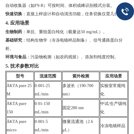
自动收集器（如F9-R）可按时间、体积或峰识别模式分装。
​快速切换​
​：直接上样设计和自动清洗功能，任务切换仅需几分钟。
4. 应用场景​
​生物制药​
​：单抗、重组蛋白纯化（载量达50 mg/mL）。
​基础研究​
​：结构生物学（冷冻电镜样品制备）、信号通路蛋白分
析。
​环境与食品​
​：污染物检测（如农药残留）、添加剂纯度控制。
5. 技术参数对比​
​型号​
​流速范围​
​紫外检测​
​应用场景​
ÄKTA pure 25
0.001-25
多波长（190-700
实验室常规纯
M
mL/min
nm）
化
ÄKTA pure
0.01-150
中试/生产级纯
固定280 nm
150
mL/min
化
ÄKTA pure
0.001-5
微量流通池（2.6
冷冻电镜样品
micro
mL/min
μL）