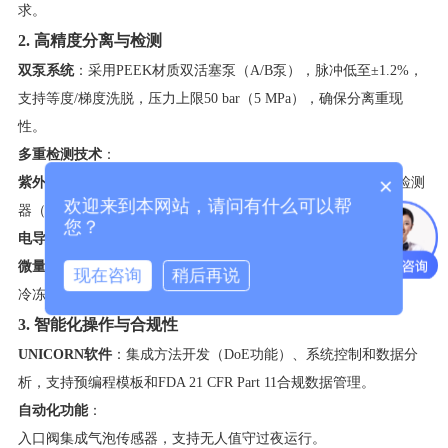
求。
2. 高精度分离与检测​
​双泵系统​
​：采用PEEK材质双活塞泵（A/B泵），脉冲低至±1.2%，
支持等度/梯度洗脱，压力上限50 bar（5 MPa），确保分离重现
性。
​多重检测技术​
​：
×
​紫外检测​
​：固定波长检测器（280 nm）用于蛋白定量，多波长检测
欢迎来到本网站，请问有什么可以帮
器（3波长同步）可识别污染物。
您？
​电导监测​
​：范围0.01-999.9 mS/cm，实时监控缓冲液梯度变化。
​微量纯化优化​
​：ÄKTA pure micro版本内部体积仅0.8-5.4 μL，适配
现在咨询
稍后再说
冷冻电镜等微量样品（10 μL）的高分辨率纯化。
3. 智能化操作与合规性​
​UNICORN软件​
​：集成方法开发（DoE功能）、系统控制和数据分
析，支持预编程模板和FDA 21 CFR Part 11合规数据管理。
​自动化功能​
​：
入口阀集成气泡传感器，支持无人值守过夜运行。