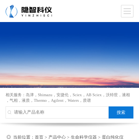
相关服务：
岛津
，
Shimazu
，
安捷伦
，
Sciex
，
AB Sciex
，
沃特世
，
液相
，
气相
，
液质
，
Thermo
，
Agilent
，
Waters
，
质谱
当前位置：
首页
>
产品中心
>
生命科学仪器
>
蛋白纯化仪