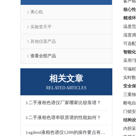
备严格
​核心
离心机
​精准环
温度范
实验室天平
湿度调
其他仪器产品
可选配
​智能
查看全部产品
采用7
可编程
相关文章
实时数据
​安全保
RELATED ARTICLES
三重独
二手液相色谱仪厂家哪家比较靠谱？
断电自
门锁安
二手液相色谱串联质谱的性能如何？
​结构设
内胆采
agilent液相色谱仪1200的操作要点有哪些？