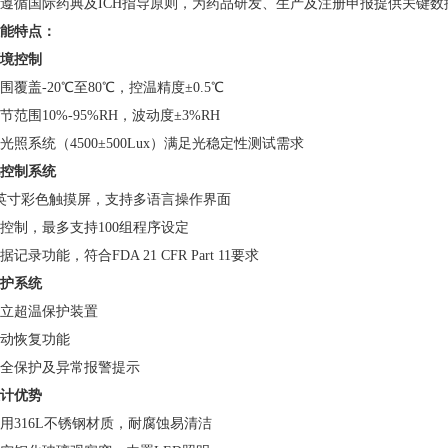
遵循国际药典及ICH指导原则，为药品研发、生产及注册申报提供关键数
性能特点：​
境控制​
围覆盖-20℃至80℃，控温精度±0.5℃
节范围10%-95%RH，波动度±3%RH
光照系统（4500±500Lux）满足光稳定性测试需求
化控制系统​
英寸彩色触摸屏，支持多语言操作界面
控制，最多支持100组程序设定
记录功能，符合FDA 21 CFR Part 11要求
护系统​
立超温保护装置
动恢复功能
全保护及异常报警提示
计优势​
用316L不锈钢材质，耐腐蚀易清洁