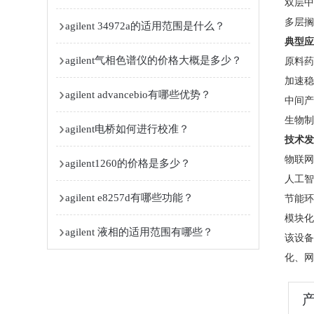
双层中
多层搁
agilent 34972a的适用范围是什么？
​典型
agilent气相色谱仪的价格大概是多少？
原料药
加速稳
agilent advancebio有哪些优势？
中间产
生物制
agilent电桥如何进行校准？
​技术
物联网
agilent1260的价格是多少？
人工智
agilent e8257d有哪些功能？
节能环
模块化
agilent 液相的适用范围有哪些？
该设备
化、网