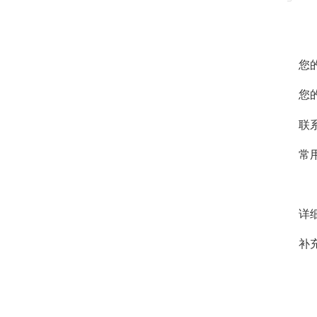
您
您
联
常
详
补