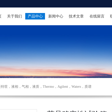
页
关于我们
产品中心
新闻中心
技术文章
在线留言
沃特世
，
液相
，
气相
，
液质
，
Thermo
，
Agilent
，
Waters
，
质谱