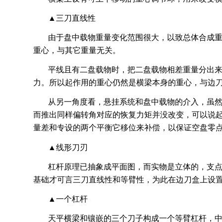
▲三刀直线性
由于盘中载物重量变化范围很大，以致总体合成
重心，与其它重量无关。
平线且有二盘载物时，把二盘载物相差重量分出
力。所以起作用的重心仍然是横梁本身的重心，与边
从另一角度看，悬挂系统和盘中载物的介入，虽
而推出同样偏转角对应的恢复力矩并没改变，可以说
量差和专设的两个平衡它移位来补偿，以保证空盘零点
▲线形刀刃
杠杆原理已抽象成平面图，而实物是立体的，支
基础才可言三刀直线性和等臂性，为此在边刀盒上设
▲一个杠杆
天平横梁和镶嵌的三个刀子构成一个等臂杠杆，