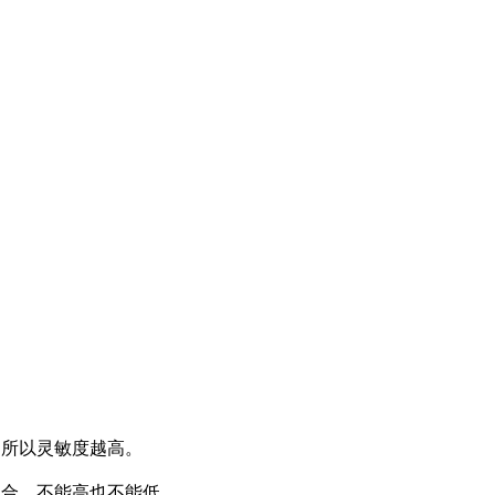
，所以灵敏度越高。
配合，不能高也不能低。