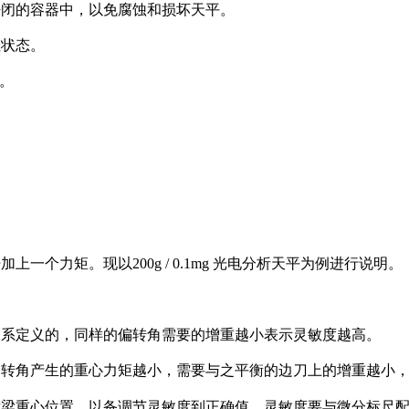
密闭的容器中，以免腐蚀和损坏天平。
佳状态。
。
个力矩。现以200g / 0.1mg 光电分析天平为例进行说明。
关系定义的，同样的偏转角需要的增重越小表示灵敏度越高。
偏转角产生的重心力矩越小，需要与之平衡的边刀上的增重越小
横梁重心位置，以备调节灵敏度到正确值。灵敏度要与微分标尺