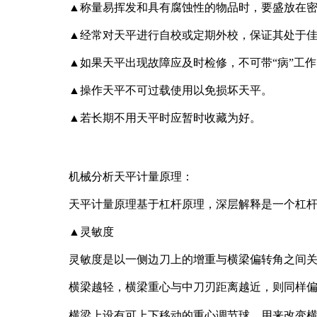
▲称量易挥发和具有腐蚀性的物品时，要盛放在
▲经常对天平进行自校或定期外校，保证其处于
▲如果天平出现故障应及时检修，不可带“病”工作
▲操作天平不可过载使用以免损坏天平。
▲若长期不用天平时应暂时收藏为好。
机械分析天平计量原理：
天平计量原理基于杠杆原理，深层解释是一个杠杆加上一
▲灵敏度
灵敏度是以一侧边刀上的增重与横梁偏转角之间
横梁越轻，横梁重心与中刀刃距离越近，则同样
横梁上设有可上下移动的重心调节球，用来改变