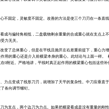
重心不固定，灵敏度不固定。改善的方法是使三个刀刃在一条直
来看成与偏转角相抵，二盘载物剩余重量的合成重心就在支点上
刀受力无关。
然改变了总体重心，但是在平线且抛开左右差重前提下，重心力
起作用的重心还是介入前横梁本身的重心。此结论与上面一样。 
在0附近。严格地讲，平线时真正起作用的横梁重心包括这些补
点、力点变成了线形刀刃，就增加了天平的复杂性。中刀应垂直
置了各向调节螺钉。
中刀为支点，两个边刀为力点。如果把横梁看成是没有重量的刚