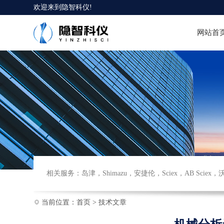
欢迎来到
隐智科仪
!
网站首
相关服务：
岛津
，
Shimazu
，
安捷伦
，
Sciex
，
AB Sciex
，
当前位置：
首页
>
技术文章