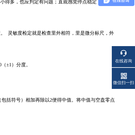
度小得多，也应判定有问题；直观感觉停点稳定，示值
位置。 灵敏度检定就是检查里外相符，里是微分标尺，外
在线咨询
0（±1）分度。
电话
微信扫一扫
（包括符号）相加再除以2便得中值。将中值与空盘零点