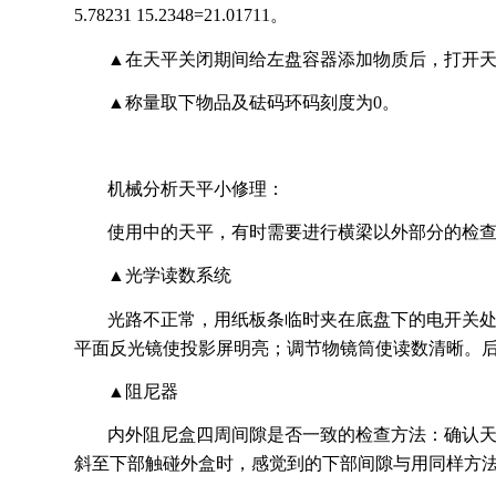
5.78231 15.2348=21.01711。
▲在天平关闭期间给左盘容器添加物质后，打开天平
▲称量取下物品及砝码环码刻度为0。
机械分析天平小修理：
使用中的天平，有时需要进行横梁以外部分的检
▲光学读数系统
光路不正常，用纸板条临时夹在底盘下的电开关
平面反光镜使投影屏明亮；调节物镜筒使读数清晰。
▲阻尼器
内外阻尼盒四周间隙是否一致的检查方法：确认
斜至下部触碰外盒时，感觉到的下部间隙与用同样方