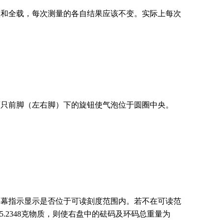
盘和全载，每次测量的各自结果应该不变。实际上每次
两只前脚（左右脚）下的旋钮使气泡位于圆圈中央。
屏幕指示显示是否位于可读刻度范围内。若不在可读范
.2348克物质，则使右盘中的砝码及环码总重量为