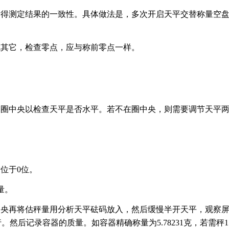
所得测定结果的一致性。具体做法是，多次开启天平交替称量空
或其它，检查零点，应与称前零点一样。
圆圈中央以检查天平是否水平。若不在圈中央，则需要调节天平
位于0位。
量。
中央再将估秤量用分析天平砝码放入，然后缓慢半开天平，观察
后记录容器的质量。如容器精确称量为5.78231克，若需秤15