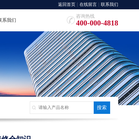
返回首页
在线留言
联系我们
咨询热线
联系我们
400-000-4818