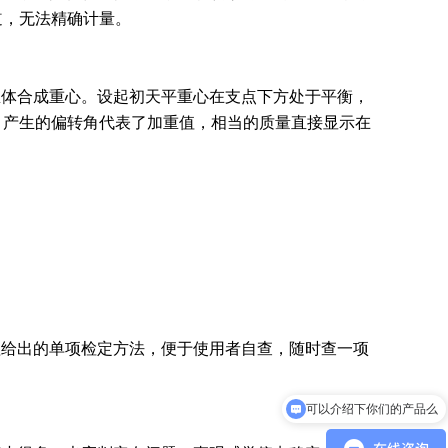
道，无法精确计量。
总体合成重心。设起初天平重心在支点下方处于平衡，
，产生的偏转角代表了加重值，相当的质量直接显示在
理给出的单项检定方法，便于使用者自查，随时查一项
可以介绍下你们的产品么
你们是怎么收费的呢