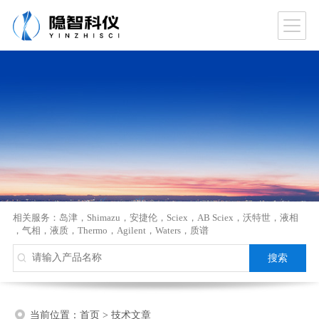
相关服务：
岛津
，
Shimazu
，
安捷伦
，
Sciex
，
AB Sciex
，
沃特世
，
液相
，
气相
，
液质
，
Thermo
，
Agilent
，
Waters
，
质谱
当前位置：
首页
>
技术文章