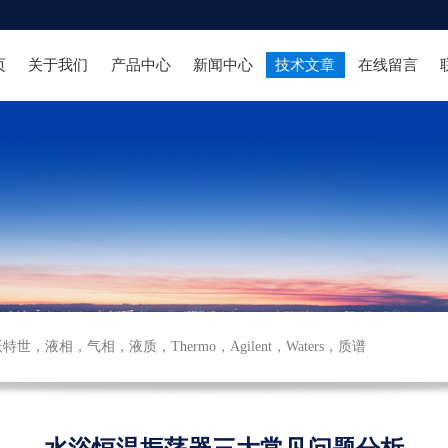
页
关于我们
产品中心
新闻中心
技术文章
在线留言
沃特世
，
液相
，
气相
，
液质
，
Thermo
，
Agilent
，
Waters
，
质谱