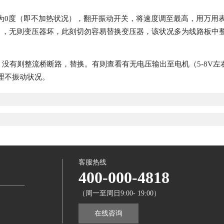
0度（即不加热状况），翻开振动开关，将速度调至最高，用万用表沟
档），无则变压器坏，此刻切勿容易替换变压器，该状况多为线路板
档），没有则整流桥断路，替换。有则查看有无电压输出至电机（5-8
理不振动状况。
客服热线
400-000-4818
（周一至周日9:00- 19:00）
在线咨询