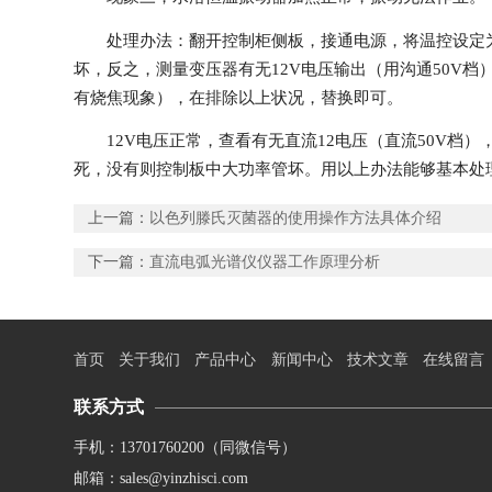
处理办法：翻开控制柜侧板，接通电源，将温控设定为
坏，反之，测量变压器有无12V电压输出（用沟通50V
有烧焦现象），在排除以上状况，替换即可。
12V电压正常，查看有无直流12电压（直流50V
死，没有则控制板中大功率管坏。用以上办法能够基本处
上一篇：
以色列滕氏灭菌器的使用操作方法具体介绍
下一篇：
直流电弧光谱仪仪器工作原理分析
首页
关于我们
产品中心
新闻中心
技术文章
在线留言
联系方式
手机：13701760200（同微信号）
邮箱：sales@yinzhisci.com