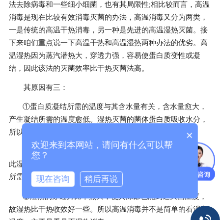
法去除病毒和一些细小细菌，也有其局限性;相比较而言，高温
消毒是现在比较有效消毒灭菌的办法，高温消毒又分为两类，
一是传统的高温干热消毒，另一种是先进的高温湿热灭菌。接
下来咱们重点说一下高温干热和高温湿热两种办法的优劣。高
温湿热因为蒸汽潜热大，穿透力强，容易使蛋白质变性或凝
结，因此该法的灭菌效率比干热灭菌法高。
其原因有三：
①蛋白质凝结所需的温度与其含水量有关，含水量愈大，
产生凝结所需的温度愈低。湿热灭菌的菌体蛋白质吸收水分，
所以较同一温度的干热空气中易于凝结。
×
欢迎来到本网站，请问有什么可以帮
②湿热灭菌过程中蒸汽放出大量潜热，加速提高湿度。因
您？
此湿热灭菌比干热所需温度低，如在同一温度下，则湿热灭菌
所需时刻比干热短。
现在咨询
稍后再说
③湿热的穿透力比干热大，使其深部也能到达灭菌温度，
故湿热比干热收效好一些。所以高温消毒并不是简单的看消毒