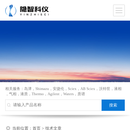
相关服务：
岛津
，
Shimazu
，
安捷伦
，
Sciex
，
AB Sciex
，
沃特世
，
液相
，
气相
，
液质
，
Thermo
，
Agilent
，
Waters
，
质谱
当前位置：
首页
>
技术文章