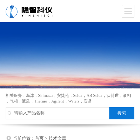
相关服务：
岛津
，
Shimazu
，
安捷伦
，
Sciex
，
AB Sciex
，
沃特世
，
液相
，
气相
，
液质
，
Thermo
，
Agilent
，
Waters
，
质谱
当前位置：
首页
>
技术文章