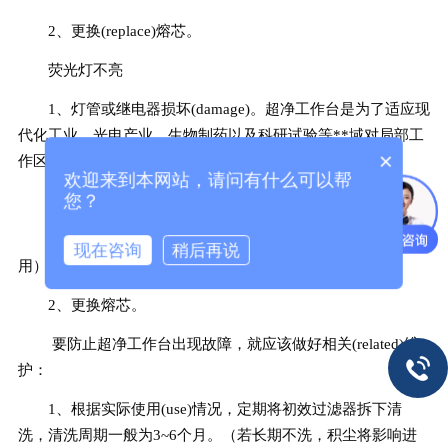
2、更换(replace)熔芯。
荧光灯不亮
1、灯管或继电器损坏(damage)。超净工作台是为了适应现
代化工业、光电产业、生物制药以及科研试验等**域对局部工
×
作区域洁净度的需求而设计的。
欢迎来到本网站，请问有什么可以帮
您？
2、灯管电源熔丝已熔断。
1、更换灯管或继电器（作用：自动调节、转换电路等作
现在咨询
稍后再说
用）。
2、更换熔芯。
要防止超净工作台出现故障，就应该做好相关(related)维
护：
1、根据实际使用(use)情况，定期将初效过滤器拆下清
洗，清洗周期一般为3~6个月。（若长期不洗，积尘将影响进