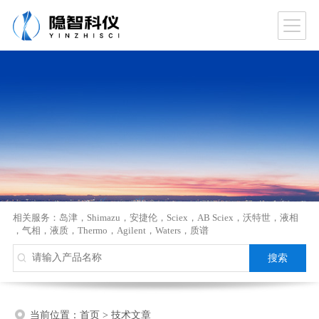
相关服务：
岛津
，
Shimazu
，
安捷伦
，
Sciex
，
AB Sciex
，
沃特世
，
液相
，
气相
，
液质
，
Thermo
，
Agilent
，
Waters
，
质谱
当前位置：
首页
>
技术文章