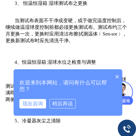
3、 恒温恒湿箱 湿球测试布之更换
当测试布表面不干净或变硬，或于做完温度控制后，
继续做温湿球度控制前都必须更换测试布。测试布约三个
月更换一次，更换时应用清洁布擦拭测温体﹝Sen-sor﹞，
更换新测试布时应先清洗干净。
4、恒温恒湿箱 湿球水位之检查与调整
×
积水筒水位不可过高，使水溢出积水筒或过低使湿球
欢迎来到本网站，请问有什么可以帮
测试布吸水不正常，影响湿球的准确性?水位大约保持六分
您？
满即可。积水筒水位之调整，可调整积水盒的高低﹝调整
两侧螺丝﹞。
现在咨询
稍后再说
5、冷凝器灰尘之清除