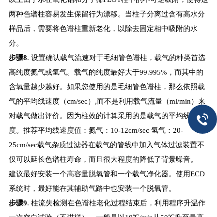
两种色谱柱容易发生保留行为漂移。当柱子分离过含有高水分
样品后，需要将色谱柱重新老化，以除去固定相中吸附的水
分。
步骤8
. 设置确认载气流速对于毛细管色谱柱，载气的种类首选
高纯度氮气或氢气。载气的纯度最好大于99.995%，而其中的
含氧量越少越好。如果您使用的是毛细管色谱柱，那么依照载
气的平均线速度（cm/sec）,而不是利用载气流量（ml/min）来
对载气做出评价。因为柱效的计算采用的是载气的平均线速
度。推荐平均线速度值：氮气：10-12cm/sec 氢气：20-
25cm/sec载气杂质过滤器在载气的管线中加入气体过滤装置不
仅可以延长色谱柱寿命，而且很大程度的降低了背景噪音。
建议最好安装一个高容量脱氧管和一个载气净化器。使用ECD
系统时，最好能在其辅助气路中也安装一个脱氧管。
步骤9
. 柱流失检测在色谱柱老化过程结束后，利用程序升温作