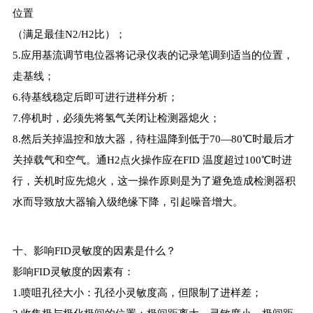
位置
（满足最佳N2/H2比）；
5.应用基流调节电位器将记录仪表的记录笔调到适当的位置，
走基线；
6.待基线稳定后即可进行进样分析；
7.停机时，必须先将氢气关闭让检测器熄火；
8.然后关掉温控和放大器，待柱温降到低于70—80℃时最后才
关掉载气和空气。通H2点火操作应在FID 温度超过100℃时进
行，关机时应先熄火，这一操作原则是为了避免造成检测器积
水而导致放大器输入级绝缘下降，引起噪音增大。
十、影响FID灵敏度的因素是什么？
影响FID灵敏度的因素有：
1.喷咀孔径大小：孔径小灵敏度高，但限制了进样差；