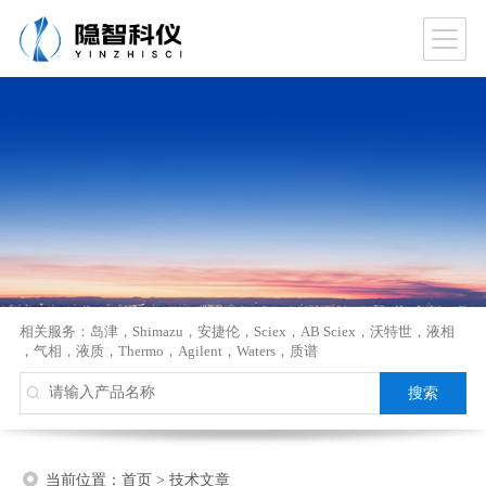
相关服务：
岛津
，
Shimazu
，
安捷伦
，
Sciex
，
AB Sciex
，
沃特世
，
液相
，
气相
，
液质
，
Thermo
，
Agilent
，
Waters
，
质谱
当前位置：
首页
>
技术文章