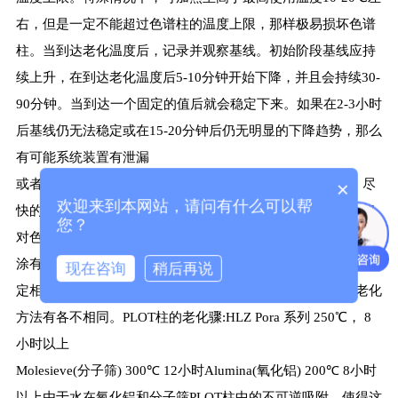
右，但是一定不能超过色谱柱的温度上限，那样极易损坏色谱
柱。当到达老化温度后，记录并观察基线。初始阶段基线应持
续上升，在到达老化温度后5-10分钟开始下降，并且会持续30-
90分钟。当到达一个固定的值后就会稳定下来。如果在2-3小时
后基线仍无法稳定或在15-20分钟后仍无明显的下降趋势，那么
有可能系统装置有泄漏
或者污染。遇到这样的情况，应立即将柱温降到40℃以下，尽
×
欢迎来到本网站，请问有什么可以帮
快的检查系统并解决相关的问题。如果还是继续的老化，不仅
您？
对色谱柱有损坏而且始终得不到正常稳定的基线。一般来说，
涂有极性固定相和较厚涂层的色谱柱老化时间长，而弱极性固
现在咨询
稍后再说
定相和较薄涂层的色谱柱所需时间较短。而PLOT色谱柱的老化
方法有各不相同。PLOT柱的老化骤:HLZ Pora 系列 250℃， 8
小时以上
Molesieve(分子筛) 300℃ 12小时Alumina(氧化铝) 200℃ 8小时
以上由于水在氧化铝和分子筛PLOT柱中的不可逆吸附，使得这