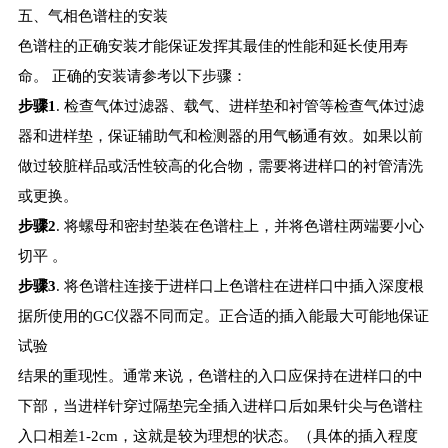
五、气相色谱柱的安装
色谱柱的正确安装才能保证发挥其最佳的性能和延长使用寿
命。 正确的安装请参考以下步骤：
步骤1
. 检查气体过滤器、载气、进样垫和衬管等检查气体过滤
器和进样垫，保证辅助气和检测器的用气畅通有效。如果以前
做过较脏样品或活性较高的化合物，需要将进样口的衬管清洗
或更换。
步骤2
. 将螺母和密封垫装在色谱柱上，并将色谱柱两端要小心
切平 。
步骤3
. 将色谱柱连接于进样口上色谱柱在进样口中插入深度根
据所使用的GC仪器不同而定。正合适的插入能最大可能地保证
试验
结果的重现性。通常来说，色谱柱的入口应保持在进样口的中
下部，当进样针穿过隔垫完全插入进样口后如果针尖与色谱柱
入口相差1-2cm，这就是较为理想的状态。（具体的插入程度