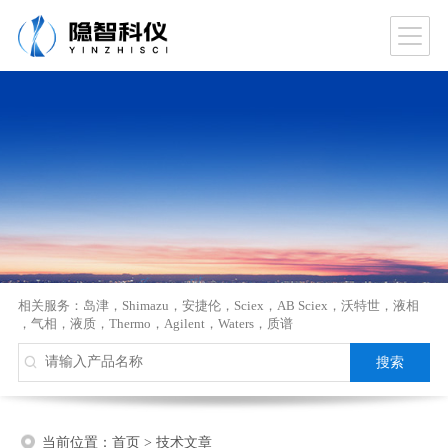
相关服务：
岛津
，
Shimazu
，
安捷伦
，
Sciex
，
AB Sciex
，
沃特世
，
液相
，
气相
，
液质
，
Thermo
，
Agilent
，
Waters
，
质谱
当前位置：
首页
>
技术文章