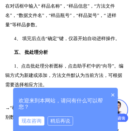
在对话框中输入“ 样品名称”，“样品信息”，“方法文件
名”，“数据文件名”，“样品瓶号”，“样品架号”，“ 进样
量”等样品参数。
4、 填完后点击“确定”键，仪器开始自动进样操作。
五、
批处理分析
1、点击批处理分析图标，点击助手栏中的“向导”。编
辑方式为新建或添加，方法文件默认为当前方法，可根据
需要选择相应方法。
×
2、根据提示逐步输入“开始样品编号”、“进样体积”
欢迎来到本网站，请问有什么可以帮
您？
→“样品组数” →标准样品“数据文件路径、名称”、“校正级
别数”、“重复进样次数”未知样品的信息。填写后“完成”。
现在咨询
稍后再说
3、保存批处理文件：文件→批处理文件另存为→路