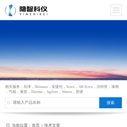
相关服务：
岛津
，
Shimazu
，
安捷伦
，
Sciex
，
AB Sciex
，
沃特世
，
液相
，
气相
，
液质
，
Thermo
，
Agilent
，
Waters
，
质谱
当前位置：
首页
>
技术文章