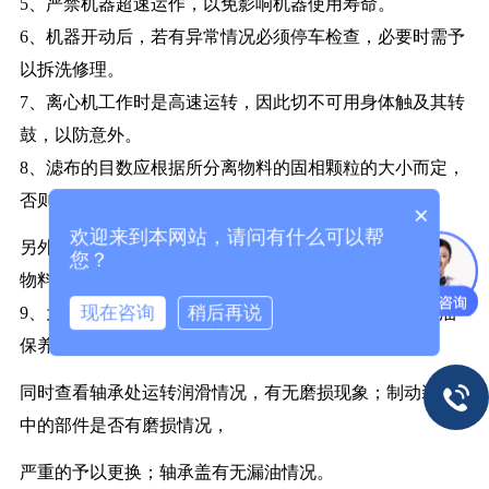
5、严禁机器超速运作，以免影响机器使用寿命。
6、机器开动后，若有异常情况必须停车检查，必要时需予
以拆洗修理。
7、离心机工作时是高速运转，因此切不可用身体触及其转
鼓，以防意外。
8、滤布的目数应根据所分离物料的固相颗粒的大小而定，
否则影响分离效果。
×
欢迎来到本网站，请问有什么可以帮
另外滤布安装时应将滤布密封圈嵌入转鼓密封槽内，以防
您？
物料跑入。
现在咨询
稍后再说
9、为确保离心机正常运转，转动部件请每隔6个月后加油
保养一次。
同时查看轴承处运转润滑情况，有无磨损现象；制动装置
中的部件是否有磨损情况，
严重的予以更换；轴承盖有无漏油情况。