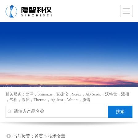
相关服务：
岛津
，
Shimazu
，
安捷伦
，
Sciex
，
AB Sciex
，
沃特世
，
液相
，
气相
，
液质
，
Thermo
，
Agilent
，
Waters
，
质谱
当前位置：
首页
>
技术文章