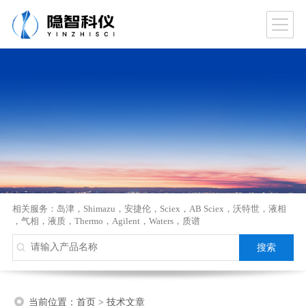
相关服务：
岛津
，
Shimazu
，
安捷伦
，
Sciex
，
AB Sciex
，
沃特世
，
液相
，
气相
，
液质
，
Thermo
，
Agilent
，
Waters
，
质谱
当前位置：
首页
>
技术文章