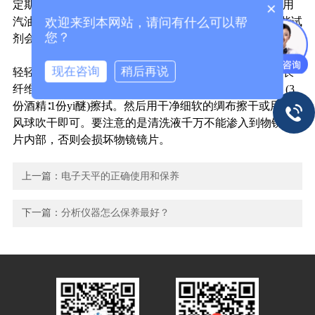
定期在滑动部位涂些中性润滑脂。如有严重污染，可先用
×
欢迎来到本网站，请问有什么可以帮
汽油洗净后再擦干。但切忌用酒精或yi醚清洗，因为这些试
您？
剂会腐蚀机械和油漆，造成损坏。
(3) 光学系统的维护保养：使用后，用干净柔软的绸布
现在咨询
稍后再说
轻轻擦拭目镜和物镜的镜片。有擦不掉的污迹时，可用长
纤维脱脂棉或干净的细棉布蘸少些二甲笨或镜头清洗液 (3
份酒精∶1份yi醚)擦拭。然后用干净细软的绸布擦干或用吹
风球吹干即可。要注意的是清洗液千万不能渗入到物镜镜
片内部，否则会损坏物镜镜片。
上一篇：
电子天平的正确使用和保养
下一篇：
分析仪器怎么保养最好？