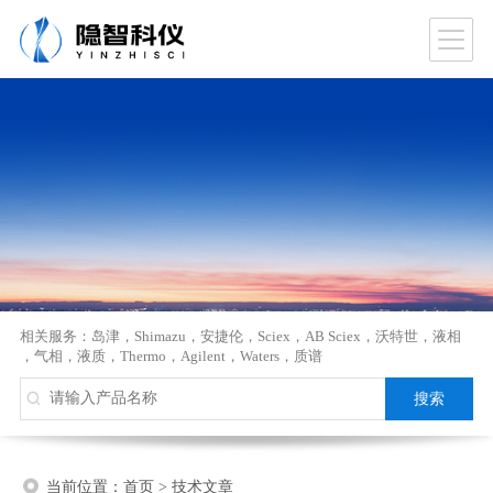
相关服务：
岛津
，
Shimazu
，
安捷伦
，
Sciex
，
AB Sciex
，
沃特世
，
液相
，
气相
，
液质
，
Thermo
，
Agilent
，
Waters
，
质谱
当前位置：
首页
>
技术文章