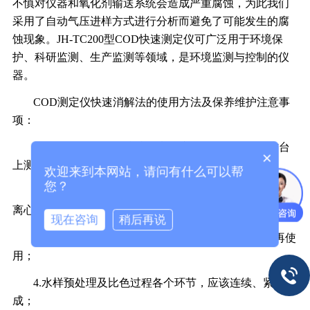
不慎对仪器和氧化剂输送系统会造成严重腐蚀，为此我们
采用了自动气压进样方式进行分析而避免了可能发生的腐
蚀现象。JH-TC200型COD快速测定仪可广泛用于环境保
护、科研监测、生产监测等领域，是环境监测与控制的仪
器。
COD测定仪
快速消解法
的使用方法及保养维护注意事
项：
1.JH-TC200型COD快速测定仪应放置在平稳的工作台
×
上测定；
欢迎来到本网站，请问有什么可以帮
您？
2.试样如果有悬浮物或者杂质，必须使其沉淀或离心机
离心，取上清液测定；
现在咨询
稍后再说
3.消解系统应提前开启进行升温，到达设定温度后再使
用；
4.水样预处理及比色过程各个环节，应该连续、紧凑完
成；