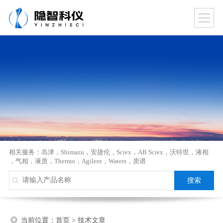
相关服务：
岛津
，
Shimazu
，
安捷伦
，
Sciex
，
AB Sciex
，
沃特世
，
液相
，
气相
，
液质
，
Thermo
，
Agilent
，
Waters
，
质谱
当前位置：
首页
>
技术文章