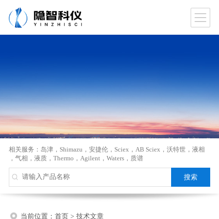
相关服务：
岛津
，
Shimazu
，
安捷伦
，
Sciex
，
AB Sciex
，
沃特世
，
液相
，
气相
，
液质
，
Thermo
，
Agilent
，
Waters
，
质谱
当前位置：
首页
>
技术文章