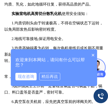
均质、乳化，如此地循环往复，获得高品质的产品。
实验室电机高剪切分散乳化机
使用安全须知：
1.均质切削头由于转速极高，不得在空锅状态下运转，
以免局部发热后影响密封程度。
2.地线可靠接地,保证用电安全。
3.均质器轴端看为右转，每次电机接线后或长期不用重
×
新起用时都应点动试转，确认无误时再正式让均质器运
欢迎来到本网站，请问有什么可以帮
转。
您？
4每次搅拌启动前都应点动，检查搅拌刮壁是否有异
现在咨询
稍后再说
常，如有应即刻排除。
5搅拌抽真空工作前一定要检查锅是否与锅盖平贴，锅
口、料口盖等是否盖严，密封可靠。
6.真空泵在关机前，应先把真空泵前的球阀关闭。