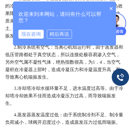
的冷却水系统zui容易积垢)，而导致传热热阻增大，换热效
×
果降低，使冷凝温度升高或蒸发温度降低，另外，由于水
欢迎来到本网站，请问有什么可以帮
您？
质未经处理和维护不善，同样造成换热管内表面沉积沙
土、杂质、藻类等物，造成冷凝压力升高而导致离心机喘
现在咨询
稍后再说
振发生。
2.制冷系统有空气：当离心机组运行时，由于蒸发器和
低压管路都处于真空状态，所以连接处极容易渗入空气，
另外空气属不凝性气体，绝热指数很高，为1．4，当空气
凝积在冷凝器上部时，造成冷凝压力和冷凝温度升高，而
导致离心机喘振发生。
3.冷却塔冷却水循环量不足，进水温度过高等。由于冷
却塔冷却效果不佳而造成冷凝压力过高，而导致喘振发
生。
4.蒸发器蒸发温度过低：由于系统制冷剂不足、制冷量
负荷减小，球阀开启度过小，造成蒸发压力过低而喘振。