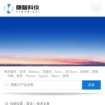
相关服务：
岛津
，
Shimazu
，
安捷伦
，
Sciex
，
AB Sciex
，
沃特世
，
液相
，
气相
，
液质
，
Thermo
，
Agilent
，
Waters
，
质谱
当前位置：
首页
>
技术文章