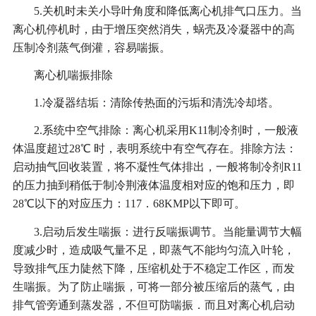
5.关机时未关小导叶角度和降低离心机排气口压力。当
离心机停机时，由于增压突然消失，蜗壳及冷凝器中的高
压制冷剂蒸气倒灌，容易喘振。
离心机喘振排除
1.冷凝器结垢：清除传热面的污垢和清洗冷却塔。
2.系统中空气排除：离心机采用K11制冷剂时，一般液
体温度超过28℃ 时，表明系统中有空气存在。排除方法：
启动抽气回收装置，将不凝性气体排出，一般将制冷剂R11
的压力抽到稍低于制冷荆液体温度相对应的饱和压力，即
28℃以下的对应压力：117．68KMP以下即可。
3.启动后发生喘振：进行反喘振调节。当能量调节大幅
度减少时，造成吸气量不足，即蒸气不能均匀流入叶轮，
导致排气压力陡然下降，压缩机处于不稳定工作区，而发
生喘振。为了防止喘振，可将一部分被压缩后的蒸气，由
排气管旁通到蒸发器，不但可防喘振．而且对离心机启动