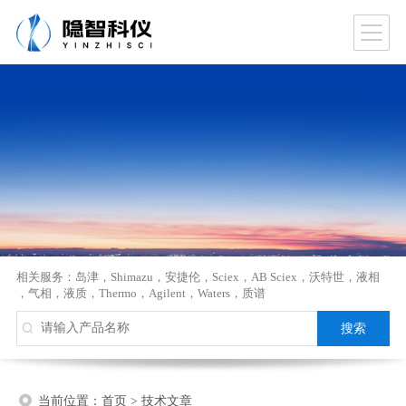
相关服务：
岛津
，
Shimazu
，
安捷伦
，
Sciex
，
AB Sciex
，
沃特世
，
液相
，
气相
，
液质
，
Thermo
，
Agilent
，
Waters
，
质谱
当前位置：
首页
>
技术文章