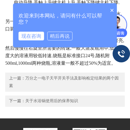
电动升降,手触上升键主机上升,手触下降键主机下降.
×
2.冷凝器上有两个外接头是接冷却水用的,一头接进水,
欢迎来到本网站，请问有什么可以帮
您？
另一头接出水,一般接自来水,冷凝水温度越低效果越好.上端
口装抽真空接头,接真空泵皮管抽真空用的.
现在咨询
稍后再说
3.开机前先将调速旋钮**到*小,按下电源开关指示灯亮,
然后慢慢往右旋至所需要的转速,一般大蒸发瓶用中,低速,粘
度大的溶液用较低转速.烧瓶是标准接口24号,随机附
500ml,1000ml两种烧瓶,溶液量一般不超过50%为适宜。
上一篇：
万分之一电子天平开关手法及影响检定结果的两个因
素
下一篇：
关于水浴锅使用后的保养知识