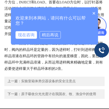
个方位，INJECT和LOAD。首要在LOAD方位时，以打针器将
活动相注入进样阀内清洗几回，每次用量大约40ul；b.然后将
×
进样阀板手扳至INJECT方位时，再以活动相清洗几回，每次用
欢迎来到本网站，请问有什么可以帮
量还是40ul；c.之后，再将样品打针到进样阀里。依照上述的
您？
过程操作，可以避免由进样阀引起的污染，从而使搅扰峰消除
并提高剖析结果的精确性。
现在咨询
稍后再说
后一点需求留意的是进样量的操控。用色谱进样阀来进样
时，阀内的样品环是定量的，因为进样时，打针到进样阀内的
样品溶液在样品环的管路中有径向的速度梯度，因此，要想使
样品环中充满样品溶液，从而运用进样阀来精确地定量，则有
必要使进样量大于样品环体积的2倍。
上一篇：
实验室箱体类仪器设备的安全注意点
下一篇：
原子吸收分光光度计在我国农、牧、渔业中的使用