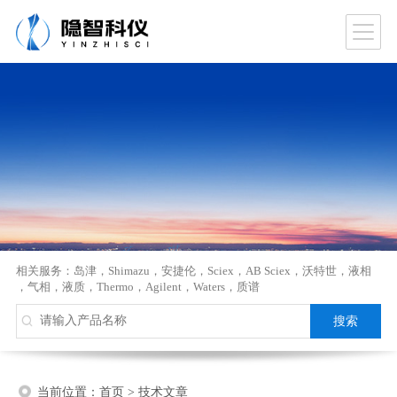
相关服务：
岛津
，
Shimazu
，
安捷伦
，
Sciex
，
AB Sciex
，
沃特世
，
液相
，
气相
，
液质
，
Thermo
，
Agilent
，
Waters
，
质谱
当前位置：
首页
>
技术文章