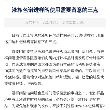
液相色谱进样阀使用需要留意的三点
发布时间：2025/11/18
点击次数：568
目前市面上常见的液相色谱进样阀是7725I型进样阀，咱们
运用这种进样阀需留意下面三点。
首要咱们要留意液相色谱进样阀溢流管的阻塞问题，当进
样阀溢流管发作阻塞咱们向阀内打针样品时能发现打针针推不
动，而造成阻塞的原因大都因为溶解样品的活动相是盐溶液，
而其间的盐在溢流管的排空端口处结晶所造成的。可以通过用
小烧杯盛少量蒸馏水对溢流管口稍加浸泡，端口处盐的结晶就
能被溶解掉，毛病扫除。
进样阀清洁问题也是咱们需求留意的事项之一。假如样品
环中有上次进样时样品的残留，必然会污染下次打针进的样
品，为避免这种现象的发作，应按下列过程操作：a.进样阀有2