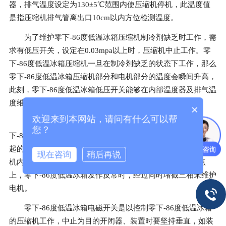
器，排气温度设定为130±5℃范围内使压缩机停机，此温度值
是指压缩机排气管离出口10cm以内方位检测温度。
为了维护零下-86度低温冰箱压缩机制冷剂缺乏时工作，需
求有低压开关，设定在0.03mpa以上时，压缩机中止工作。零
下-86度低温冰箱压缩机一旦在制冷剂缺乏的状态下工作，那么
零下-86度低温冰箱压缩机部分和电机部分的温度会瞬间升高，
此刻，零下-86度低温冰箱低压开关能够在内部温度器及排气温
度维护器无法维护的压缩机损坏及电机焚毁进行维护。
×
欢迎来到本网站，请问有什么可以帮
为了避免零下-86度低温冰箱24小时不间断工作，致使零
您？
下-86度低温冰箱压缩机高负荷工作，电磁开关不良，抱轴等引
起的过电流，或者因电机温度上引起的电机焚毁等毛病，压缩
现在咨询
稍后再说
机内部都装置有内部温控器，它装置在三相电机的中性接点
上，零下-86度低温冰箱发作反常时，经过同时堵截三相来维护
电机。
零下-86度低温冰箱电磁开关是以控制零下-86度低温冰箱
的压缩机工作，中止为目的开闭器、装置时要坚持垂直，如装