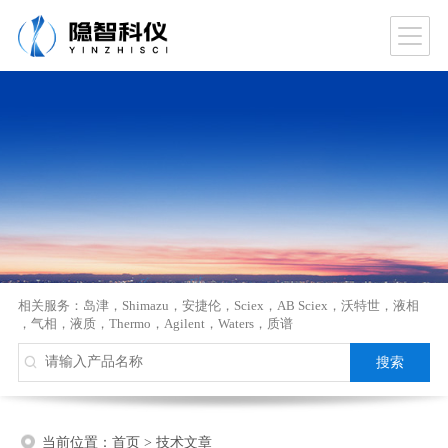
相关服务：
岛津
，
Shimazu
，
安捷伦
，
Sciex
，
AB Sciex
，
沃特世
，
液相
，
气相
，
液质
，
Thermo
，
Agilent
，
Waters
，
质谱
当前位置：
首页
>
技术文章