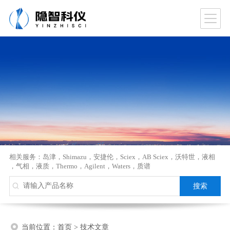
相关服务：
岛津
，
Shimazu
，
安捷伦
，
Sciex
，
AB Sciex
，
沃特世
，
液相
，
气相
，
液质
，
Thermo
，
Agilent
，
Waters
，
质谱
当前位置：
首页
>
技术文章