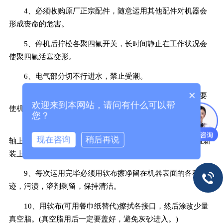
4、必须收购原厂正宗配件，随意运用其他配件对机器会
形成丧命的危害。
5、停机后拧松各聚四氟开关，长时间静止在工作状况会
使聚四氟活塞变形。
6、电气部分切不行进水，禁止受潮。
×
7、先开电源开关，然后让机器由慢到快运转，停机时要
欢迎来到本网站，请问有什么可以帮
使机器处于停止状况，再关开关。
您？
8、定时对密封圈进行清洁，方法是：取下密封圈，查看
现在咨询
稍后再说
轴上是否积有尘垢，用软布擦洁净，然后涂少量真空脂，重新
装上即可，保持轴与密封圈滑润。
9、每次运用完毕必须用软布擦净留在机器表面的各种油
迹，污渍，溶剂剩留，保持清洁。
10、用软布(可用餐巾纸替代)擦拭各接口，然后涂改少量
真空脂。(真空脂用后一定要盖好，避免灰砂进入。)