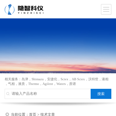
相关服务：
岛津
，
Shimazu
，
安捷伦
，
Sciex
，
AB Sciex
，
沃特世
，
液相
，
气相
，
液质
，
Thermo
，
Agilent
，
Waters
，
质谱
当前位置：
首页
>
技术文章