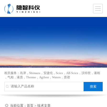
相关服务：
岛津
，
Shimazu
，
安捷伦
，
Sciex
，
AB Sciex
，
沃特世
，
液相
，
气相
，
液质
，
Thermo
，
Agilent
，
Waters
，
质谱
当前位置：
首页
>
技术文章