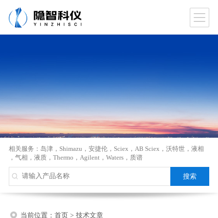
相关服务：
岛津
，
Shimazu
，
安捷伦
，
Sciex
，
AB Sciex
，
沃特世
，
液相
，
气相
，
液质
，
Thermo
，
Agilent
，
Waters
，
质谱
当前位置：
首页
>
技术文章