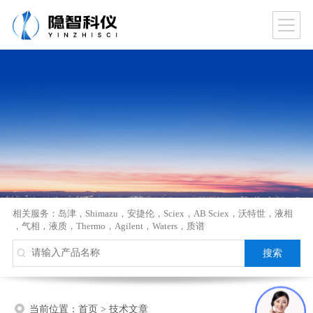
相关服务：
岛津
，
Shimazu
，
安捷伦
，
Sciex
，
AB Sciex
，
沃特世
，
液相
，
气相
，
液质
，
Thermo
，
Agilent
，
Waters
，
质谱
当前位置：
首页
>
技术文章