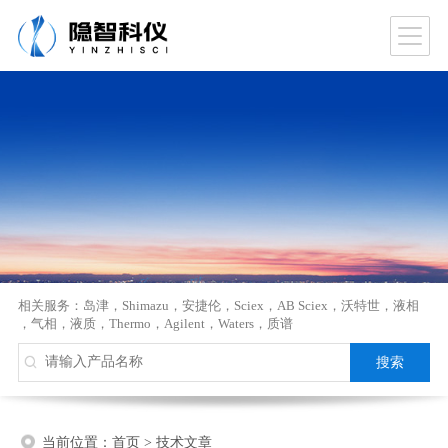
相关服务：
岛津
，
Shimazu
，
安捷伦
，
Sciex
，
AB Sciex
，
沃特世
，
液相
，
气相
，
液质
，
Thermo
，
Agilent
，
Waters
，
质谱
当前位置：
首页
>
技术文章