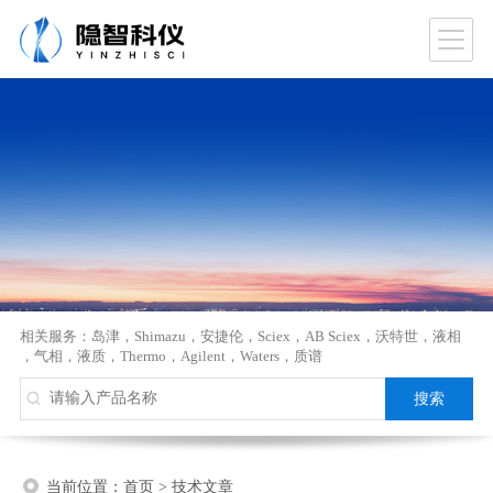
相关服务：
岛津
，
Shimazu
，
安捷伦
，
Sciex
，
AB Sciex
，
沃特世
，
液相
，
气相
，
液质
，
Thermo
，
Agilent
，
Waters
，
质谱
当前位置：
首页
>
技术文章