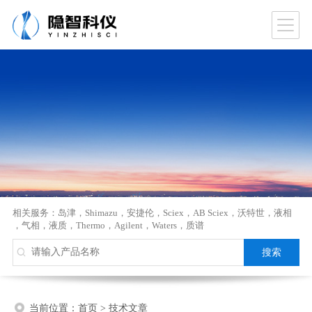
相关服务：
岛津
，
Shimazu
，
安捷伦
，
Sciex
，
AB Sciex
，
沃特世
，
液相
，
气相
，
液质
，
Thermo
，
Agilent
，
Waters
，
质谱
当前位置：
首页
>
技术文章