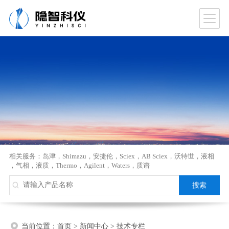
相关服务：
岛津
，
Shimazu
，
安捷伦
，
Sciex
，
AB Sciex
，
沃特世
，
液相
，
气相
，
液质
，
Thermo
，
Agilent
，
Waters
，
质谱
当前位置：
首页
>
新闻中心
>
技术专栏