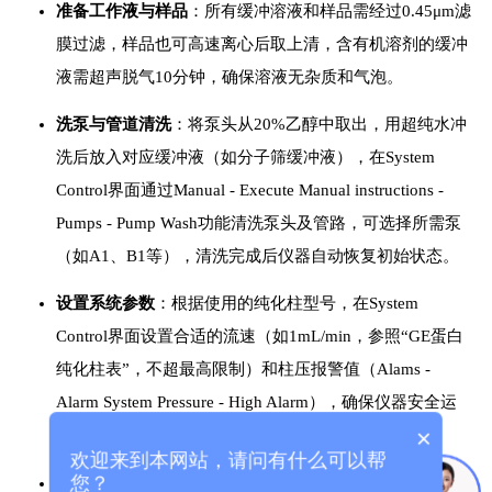
准备工作液与样品
：所有缓冲溶液和样品需经过0.45μm滤
膜过滤，样品也可高速离心后取上清，含有机溶剂的缓冲
液需超声脱气10分钟，确保溶液无杂质和气泡。
洗泵与管道清洗
：将泵头从20%乙醇中取出，用超纯水冲
洗后放入对应缓冲液（如分子筛缓冲液），在System
Control界面通过Manual - Execute Manual instructions -
Pumps - Pump Wash功能清洗泵头及管路，可选择所需泵
（如A1、B1等），清洗完成后仪器自动恢复初始状态。
设置系统参数
：根据使用的纯化柱型号，在System
Control界面设置合适的流速（如1mL/min，参照“GE蛋白
纯化柱表”，不超最高限制）和柱压报警值（Alams -
Alarm System Pressure - High Alarm），确保仪器安全运
×
行。
欢迎来到本网站，请问有什么可以帮
您？
安装层析柱
：在低流速（如0.5 - 1mL/min）下，待进液管