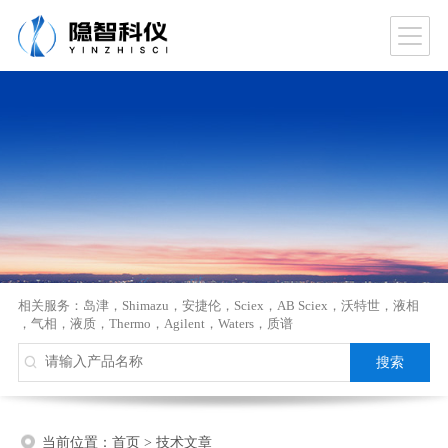
相关服务：
岛津
，
Shimazu
，
安捷伦
，
Sciex
，
AB Sciex
，
沃特世
，
液相
，
气相
，
液质
，
Thermo
，
Agilent
，
Waters
，
质谱
当前位置：
首页
>
技术文章