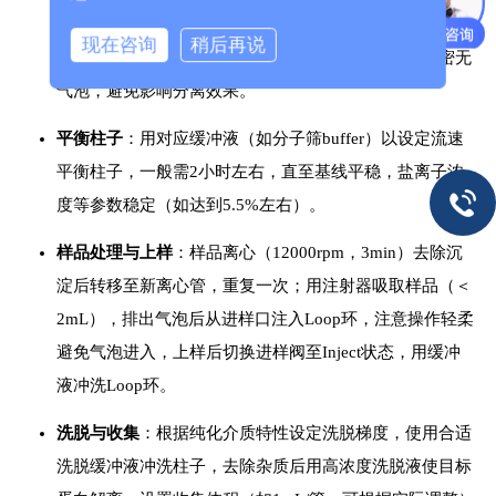
流出液体后连接柱子上端（进样阀出口），待柱子下端流
现在咨询
稍后再说
出液体并充满检测器连接口后连接下端，确保连接紧密无
气泡，避免影响分离效果。
平衡柱子
：用对应缓冲液（如分子筛buffer）以设定流速
平衡柱子，一般需2小时左右，直至基线平稳，盐离子浓
度等参数稳定（如达到5.5%左右）。
样品处理与上样
：样品离心（12000rpm，3min）去除沉
淀后转移至新离心管，重复一次；用注射器吸取样品（＜
2mL），排出气泡后从进样口注入Loop环，注意操作轻柔
避免气泡进入，上样后切换进样阀至Inject状态，用缓冲
液冲洗Loop环。
洗脱与收集
：根据纯化介质特性设定洗脱梯度，使用合适
洗脱缓冲液冲洗柱子，去除杂质后用高浓度洗脱液使目标