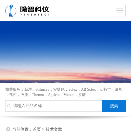
相关服务：
岛津
，
Shimazu
，
安捷伦
，
Sciex
，
AB Sciex
，
沃特世
，
液相
，
气相
，
液质
，
Thermo
，
Agilent
，
Waters
，
质谱
当前位置：
首页
>
技术文章