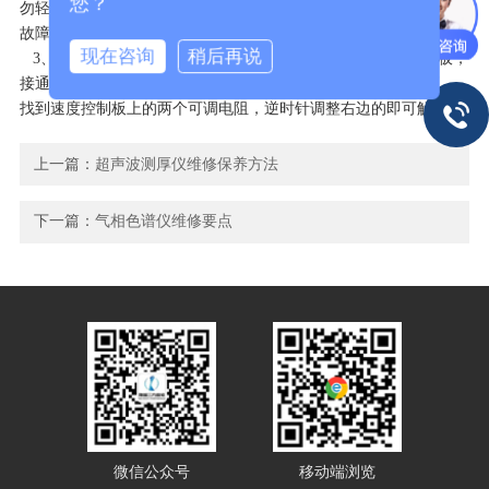
您？
勿轻易更换变压器，该情况多为线路板中整流部分或电机出现短路
故障，在排除以上情况，更换即可。
现在咨询
稍后再说
3、水浴恒温振荡器加热正常，振荡速度变慢：打开控制柜侧板，
接通电源，将温控设定为0度，打开振荡开关，将速度调至最高，
找到速度控制板上的两个可调电阻，逆时针调整右边的即可解决。
上一篇：
超声波测厚仪维修保养方法
下一篇：
气相色谱仪维修要点
微信公众号
移动端浏览