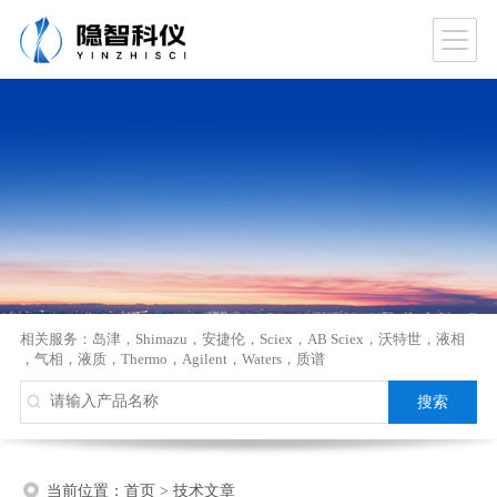
相关服务：
岛津
，
Shimazu
，
安捷伦
，
Sciex
，
AB Sciex
，
沃特世
，
液相
，
气相
，
液质
，
Thermo
，
Agilent
，
Waters
，
质谱
当前位置：
首页
>
技术文章