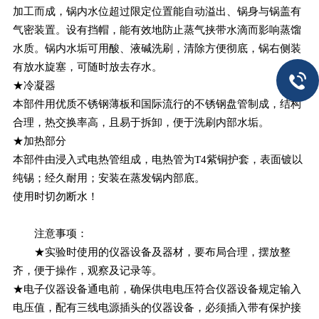
加工而成，锅内水位超过限定位置能自动溢出、锅身与锅盖有
气密装置。设有挡帽，能有效地防止蒸气挟带水滴而影响蒸馏
水质。锅内水垢可用酸、液碱洗刷，清除方便彻底，锅右侧装
有放水旋塞，可随时放去存水。
★冷凝器
本部件用优质不锈钢薄板和国际流行的不锈钢盘管制成，结构
合理，热交换率高，且易于拆卸，便于洗刷内部水垢。
★加热部分
本部件由浸入式电热管组成，电热管为T4紫铜护套，表面镀以
纯锡；经久耐用；安装在蒸发锅内部底。
使用时切勿断水！
注意事项：
★实验时使用的仪器设备及器材，要布局合理，摆放整
齐，便于操作，观察及记录等。
★电子仪器设备通电前，确保供电电压符合仪器设备规定输入
电压值，配有三线电源插头的仪器设备，必须插入带有保护接