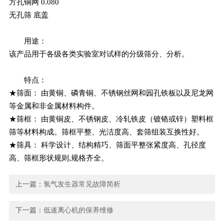
方孔铜网 0.080
无孔筛 底盖
用途：
该产品用于各级各类实验室对试样的分级筛分、分析。
特点：
★筛面： 由黄铜、磷青铜、不锈钢丝网和园孔铁板以及尼龙网
等金属和非金属材料构件。
★筛框： 由黄铜皮、不锈钢皮、冷轧铁皮（镀铬或锌）塑料框
筛等材料构成。筛框平整、光洁度高、套筛组装互换性好。
★筛具： 科学设计、结构精巧、筛面平整张紧度高、孔径度
高、筛框形状规则,规格齐全。
上一篇：
氢气发生器常见故障简析
下一篇：
低速离心机的保养维修