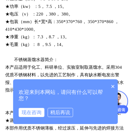
★功率（kw） ：5， 7.5 ，15。
★电压 （v） ：220 ，380， 380。
★包装（mm）长*宽*高：350*370*760， 350*370*860 ，
410*430*1000。
★净重（kg）： 7.3 ，8.7 ，13。
★毛重（kg）： 8 ，9.5 ，14。
不锈钢蒸馏水器简介：
本产品适用于化工、科研单位、实验室制取蒸馏水。采用304
优质不锈钢材料，以先进的工艺制作，具有缺水断电发出警
报、自动补水重新加热功能，设有电源开关、加热指示和缺水
×
指示。
欢迎来到本网站，请问有什么可以帮
您？
不锈钢蒸馏水器结构：
现在咨询
稍后再说
本产品主要由不锈钢蒸发锅、冷凝器、电气装置三部分组成。
★蒸发锅
本部件用优质不锈钢薄板，经过滚压，延伸与先进的焊接方法