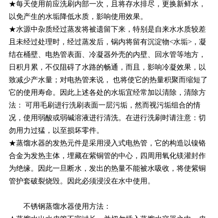
★每天使用前应洗刷内部一次，且将存水排尽，更换新鲜水，
以免产生的水垢降低水质，影响使用效果。
★水源中杂质经过蒸发将被遗留下来，特别是自来水水质较差
且未经过处理时，经过蒸发后，锅内将留有沉淀物<水垢>，凝
结在桶壁、电热管表面、冷凝器外壳的内壁、回水管等地方，
日积月累，不仅阻碍了水路的畅通，而且，影响冷凝效果，以
致减少产水量；对电热管来说， 也将使它的热量积聚而缩短了
它的使用寿命。因此上述各处的水垢宜经常加以清除，清除方
法： 可用毛刷进行洗刷表面一层污垢，然而视污垢组合的情
况，使用弱酸或弱碱溶液进行清洗。在进行洗刷时请注意：切
勿用力过猛，以至损坏零件。
★蒸馏水器的发热元件是采用浸入式电热管，它的构造以镍铬
合金为发热主体，埋藏在紫铜管的中心，四周用氧化镁灌封作
为绝缘。因此一旦断水，发出的热量不能被水吸收，将使紫铜
管护套破裂烧毁。因此必须浸没在水中使用。
不锈钢蒸馏水器使用方法：