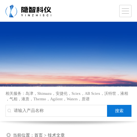
相关服务：
岛津
，
Shimazu
，
安捷伦
，
Sciex
，
AB Sciex
，
沃特世
，
液相
，
气相
，
液质
，
Thermo
，
Agilent
，
Waters
，
质谱
当前位置：
首页
>
技术文章