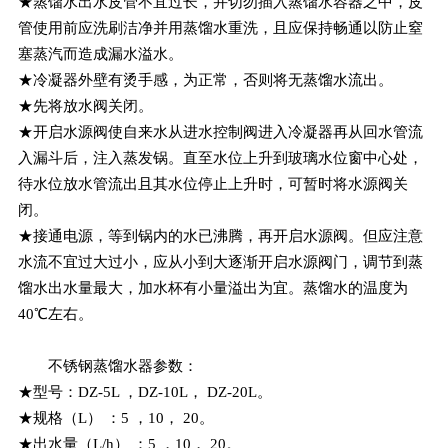
★蒸馏水出水皮管不宜过长，并切勿插入蒸馏水容器之中，皮
管使用前应洗刷洁净并用蒸馏水重洗，且应保持畅通以防止窒
塞蒸汽而造成漏水溢水。
★冷凝器外壁有烫手感，为正常，否则将无蒸馏水流出。
★先将放水阀关闭。
★开启水源阀使自来水从进水控制阀进入冷凝器再从回水管流
入漏斗后，注入蒸发锅。直至水位上升到玻璃水位窗中心处，
待水位放水管流出且其水位停止上升时，可暂时将水源阀关
闭。
★接通电源，等到锅内的水已沸腾，再开启水源阀。但应注意
水流不宜过大过小，应从小到大逐渐开启水源阀门，调节到蒸
馏水出水量最大，加水杯有小量溢出为宜。蒸馏水的温度为
40℃左右。
不锈钢蒸馏水器参数：
★型号：DZ-5L ，DZ-10L， DZ-20L。
★规格（L） ：5 ，10， 20。
★出水量（L/h） ：5 ，10， 20。