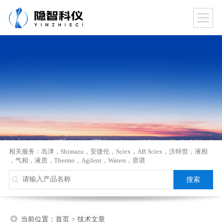
相关服务：
岛津
，
Shimazu
，
安捷伦
，
Sciex
，
AB Sciex
，
沃特世
，
液相
，
气相
，
液质
，
Thermo
，
Agilent
，
Waters
，
质谱
当前位置：
首页
>
技术文章