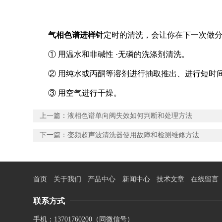
气相色谱进样针
定时的清洗，会让你在下一次做
① 用温水和非碱性 ·无磷的洗涤剂清洗。
② 用纯水或丙酮等溶剂进行抽取推出、进行短时
③ 用空气进行干燥。
上一篇：
液相色谱单向阀失效如何判断和处理方法
下一篇：
变频超声波清洗器使用故障和检测维修方法
首页
关于我们
产品中心
新闻中心
技术文章
在线留言
联系方式
手机：13701760200（同微信号）