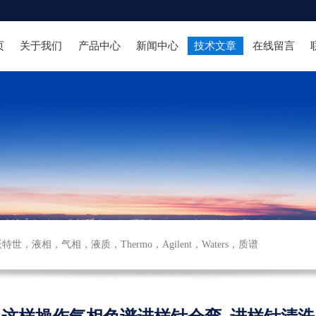
页
关于我们
产品中心
新闻中心
技术文章
在线留言
沃特世
，
液相
，
气相
，
液质
，
Thermo
，
Agilent
，
Waters
，
质谱