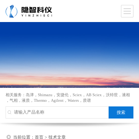
相关服务：
岛津
，
Shimazu
，
安捷伦
，
Sciex
，
AB Sciex
，
沃特世
，
液相
，
气相
，
液质
，
Thermo
，
Agilent
，
Waters
，
质谱
当前位置：
首页
>
技术文章