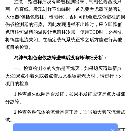
注意：
指进样后没有峰被检测出来，气相色谱基线只
画一条直线。
发现进样不出峰时，首先要考虑载气是否进
入仪器(包括色谱柱、检测器)，否则可能会造成色谱柱的损
伤或检测器的污染。因此发现进样不出峰时，应立即降低
色谱柱恒温槽的温度让色谱柱冷却。使用TCD时，必须先
将钨丝电流关闭。在确定载气系统正常之后方能进行其他
项目的检查。
岛津
气相色谱仪故障
进样后没有峰
详细分析：
一、检查检测器的火焰是否熄灭，如果熄灭请重新点
火;如果点不着火或者点着后又很容易熄灭时，请进行下列
项目的检查：
1.检查点火线圈是否发红，如果不发红应该是点火极部
分故障。
2.检查各种气体的流量是否正常，适当加大氢气流量试
试。
×
3.使用TCD时，检查TCD钨丝及钨丝电流的设置是否正