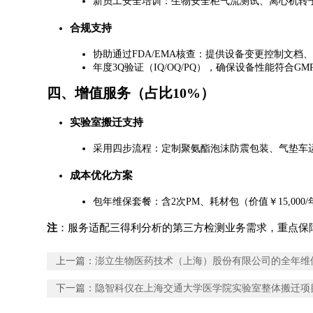
新员工安全培训：生物安全柜气流测试、离心机转
​合规支持​
协助通过FDA/EMA核查：提供设备变更控制文档、
年度3Q验证（IQ/OQ/PQ），确保设备性能符合GM
四、增值服务（占比10%）
​实验室搬迁支持​
采用四步流程：定制聚氨酯泡沫防震包装、气垫车运
​成本优化方案​
包年维保套餐：含2次PM、耗材包（价值￥15,000
​注​
​：服务适配三得利分析的第三方检测业务需求，重点保障LC
上一篇：
澎立生物医药技术（上海）股份有限公司的全年维
下一篇：
​隐智科仪在上海交通大学医学院实验室整体搬迁项