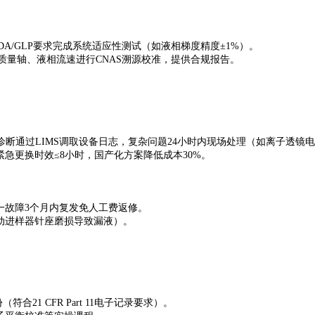
DA/GLP要求完成系统适应性测试（如液相梯度精度±1%）。
对质谱质量轴、液相流速进行CNAS溯源校准，提供合规报告。
程诊断通过LIMS调取设备日志，复杂问题24小时内现场处理（如离子透镜
紧急更换时效≤8小时，国产化方案降低成本30%。
同一故障3个月内复发免人工费返修。
动进样器针座磨损导致漏液）。
合21 CFR Part 11电子记录要求）。