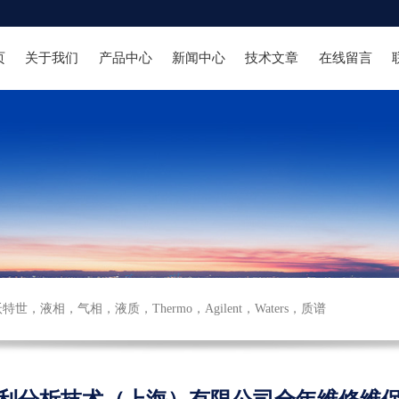
页
关于我们
产品中心
新闻中心
技术文章
在线留言
沃特世
，
液相
，
气相
，
液质
，
Thermo
，
Agilent
，
Waters
，
质谱