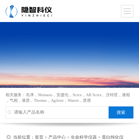
相关服务：
岛津
，
Shimazu
，
安捷伦
，
Sciex
，
AB Sciex
，
沃特世
，
液相
，
气相
，
液质
，
Thermo
，
Agilent
，
Waters
，
质谱
当前位置：
首页
>
产品中心
>
生命科学仪器
>
蛋白纯化仪