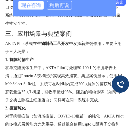
现在咨询
稍后再说
自动生成工艺验证报告，满足生物制药行业的合规性需求。此外，
系统的所有接触流体的部件均符合USP Class VI和FDA认证，确保
生物安全性。
三、应用场景与典型案例
AKTA Pilot系统在
生物制药工艺开发
中发挥着关键作用，主要应用
于三大场景：
1. 抗体药物生产
在单克隆抗体生产中，AKTA Pilot可处理50-100 L的细胞培养上
清，通过Protein A亲和层析实现高效捕获。典型案例显示，使用1 L
MabSelect SuRe柱，系统可在8小时内完成200 g抗体的捕获纯化，动
态载量达35 g/L树脂，回收率超过95%。随后的精纯步骤（如阴离
子交换去除宿主细胞蛋白）同样可在同一系统中完成。
2. 疫苗纯化
对于病毒疫苗（如流感疫苗、COVID-19疫苗）的纯化，AKTA Pilot
的多模式层析能力尤为重要。通过组合使用Capto Q阴离子交换和