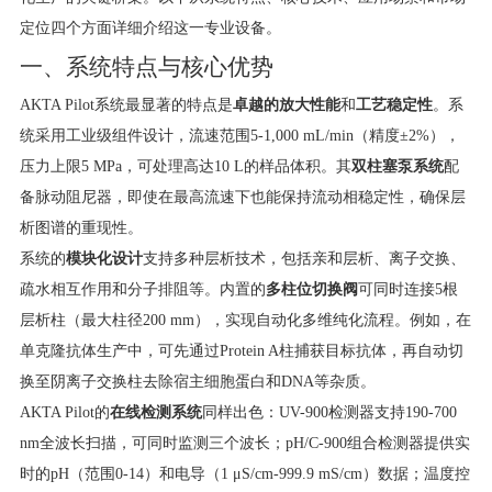
定位四个方面详细介绍这一专业设备。
一、系统特点与核心优势
AKTA Pilot系统最显著的特点是
卓越的放大性能
和
工艺稳定性
。系
统采用工业级组件设计，流速范围5-1,000 mL/min（精度±2%），
压力上限5 MPa，可处理高达10 L的样品体积。其
双柱塞泵系统
配
备脉动阻尼器，即使在最高流速下也能保持流动相稳定性，确保层
析图谱的重现性。
系统的
模块化设计
支持多种层析技术，包括亲和层析、离子交换、
疏水相互作用和分子排阻等。内置的
多柱位切换阀
可同时连接5根
层析柱（最大柱径200 mm），实现自动化多维纯化流程。例如，在
单克隆抗体生产中，可先通过Protein A柱捕获目标抗体，再自动切
换至阴离子交换柱去除宿主细胞蛋白和DNA等杂质。
AKTA Pilot的
在线检测系统
同样出色：UV-900检测器支持190-700
nm全波长扫描，可同时监测三个波长；pH/C-900组合检测器提供实
时的pH（范围0-14）和电导（1 μS/cm-999.9 mS/cm）数据；温度控