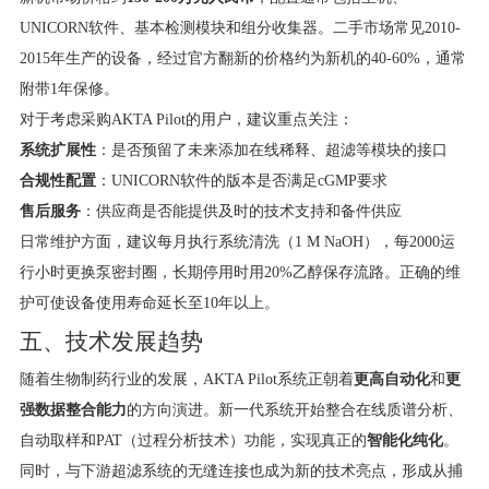
UNICORN软件、基本检测模块和组分收集器。二手市场常见2010-
2015年生产的设备，经过官方翻新的价格约为新机的40-60%，通常
附带1年保修。
对于考虑采购AKTA Pilot的用户，建议重点关注：
系统扩展性
​：是否预留了未来添加在线稀释、超滤等模块的接口
合规性配置
​：UNICORN软件的版本是否满足cGMP要求
售后服务
​：供应商是否能提供及时的技术支持和备件供应
日常维护方面，建议每月执行系统清洗（1 M NaOH），每2000运
行小时更换泵密封圈，长期停用时用20%乙醇保存流路。正确的维
护可使设备使用寿命延长至10年以上。
五、技术发展趋势
随着生物制药行业的发展，AKTA Pilot系统正朝着
更高自动化
和
更
强数据整合能力
的方向演进。新一代系统开始整合在线质谱分析、
自动取样和PAT（过程分析技术）功能，实现真正的
智能化纯化
。
同时，与下游超滤系统的无缝连接也成为新的技术亮点，形成从捕