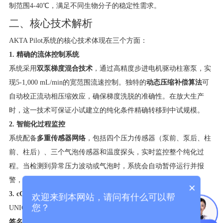
制范围4-40℃，满足不同生物分子的稳定性需求。
二、核心技术解析
AKTA Pilot系统的核心技术体现在三个方面：
1. 精确的流体控制系统
系统采用
双泵梯度混合技术
，通过高精度步进电机驱动柱塞泵，实
现5-1,000 mL/min的宽范围流速控制。独特的
动态压缩补偿算法
可
自动校正流动相压缩效应，确保梯度洗脱的准确性。在放大生产
时，这一技术可保证小试建立的纯化条件精确转移到中试规模。
2. 智能化过程监控
系统配备
多重传感器网络
，包括四个压力传感器（泵前、泵后、柱
前、柱后）、三个气泡传感器和温度探头，实时监控整个纯化过
程。当检测到异常压力波动或气泡时，系统会自动暂停运行并报
警，有效保护昂贵的层析柱和样品。
×
3. cGMP合规性设计
欢迎来到本网站，请问有什么可以帮
您？
UNICORN控制软件符合FDA 21 CFR Part 11要求，具备完整的
电子
签名
、
审计追踪
和
三级权限管理
功能。软件内置的
方法验证工具
可