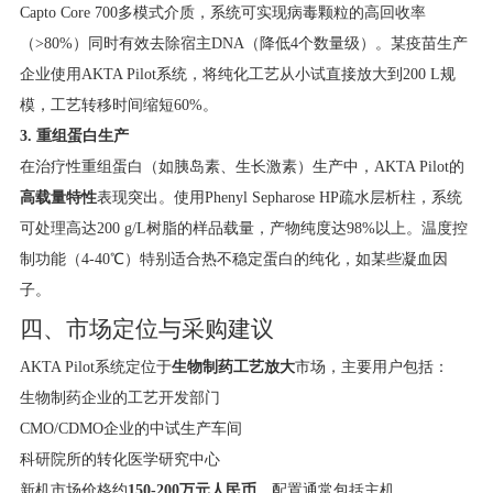
Capto Core 700多模式介质，系统可实现病毒颗粒的高回收率
（>80%）同时有效去除宿主DNA（降低4个数量级）。某疫苗生产
企业使用AKTA Pilot系统，将纯化工艺从小试直接放大到200 L规
模，工艺转移时间缩短60%。
3. 重组蛋白生产
在治疗性重组蛋白（如胰岛素、生长激素）生产中，AKTA Pilot的
高载量特性
表现突出。使用Phenyl Sepharose HP疏水层析柱，系统
可处理高达200 g/L树脂的样品载量，产物纯度达98%以上。温度控
制功能（4-40℃）特别适合热不稳定蛋白的纯化，如某些凝血因
子。
四、市场定位与采购建议
AKTA Pilot系统定位于
生物制药工艺放大
市场，主要用户包括：
生物制药企业的工艺开发部门
CMO/CDMO企业的中试生产车间
科研院所的转化医学研究中心
新机市场价格约
150-200万元人民币
，配置通常包括主机、