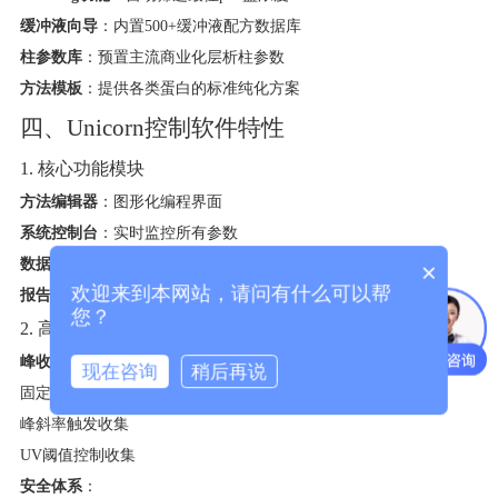
缓冲液向导
​：内置500+缓冲液配方数据库
柱参数库
​：预置主流商业化层析柱参数
方法模板
​：提供各类蛋白的标准纯化方案
四、Unicorn控制软件特性
1. 核心功能模块
方法编辑器
​：图形化编程界面
系统控制台
​：实时监控所有参数
数据处理
​：自动积分/定量分析
×
欢迎来到本网站，请问有什么可以帮
报告生成
​：符合GLP规范的数据输出
您？
2. 高级功能特点
峰收集策略
​：
现在咨询
稍后再说
固定体积收集
峰斜率触发收集
UV阈值控制收集
安全体系
​：