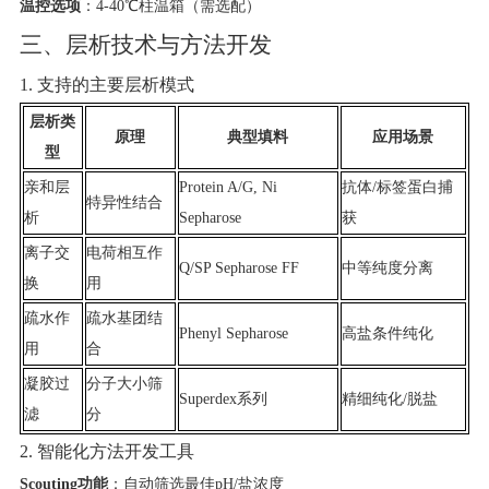
温控选项
​：4-40℃柱温箱（需选配）
三、层析技术与方法开发
1. 支持的主要层析模式
层析类
原理
典型填料
应用场景
型
亲和层
Protein A/G, Ni
抗体/标签蛋白捕
特异性结合
析
Sepharose
获
离子交
电荷相互作
Q/SP Sepharose FF
中等纯度分离
换
用
疏水作
疏水基团结
Phenyl Sepharose
高盐条件纯化
用
合
凝胶过
分子大小筛
Superdex系列
精细纯化/脱盐
滤
分
2. 智能化方法开发工具
Scouting功能
​：自动筛选最佳pH/盐浓度