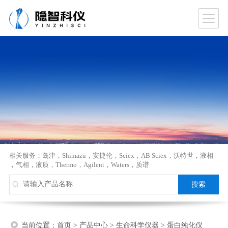
相关服务：
岛津
，
Shimazu
，
安捷伦
，
Sciex
，
AB Sciex
，
沃特世
，
液相
，
气相
，
液质
，
Thermo
，
Agilent
，
Waters
，
质谱
当前位置：
首页
>
产品中心
>
生命科学仪器
>
蛋白纯化仪