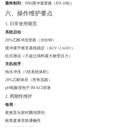
最终制剂
​：PBS缓冲液置换（PD-10柱）
六、操作维护要点
1. 日常使用规范
系统启动
​：
20%乙醇冲洗管路（30分钟）
缓冲液平衡至基线稳定（ΔUV<2 mAU）
柱压测试（不超过填料最大耐受压力）
关机程序
​：
纯水冲洗（5倍系统体积）
20%乙醇保存（所有流路）
pH电极浸泡于3M KCl溶液
2. 周期性维护
每周
​：
更换泵头密封圈润滑剂
检查废液管路通畅性