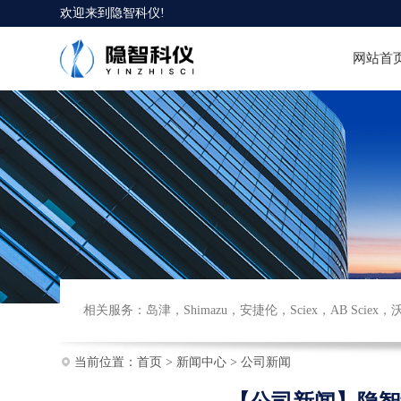
欢迎来到
隐智科仪
!
网站首
相关服务：
岛津
，
Shimazu
，
安捷伦
，
Sciex
，
AB Sciex
，
当前位置：
首页
>
新闻中心
>
公司新闻