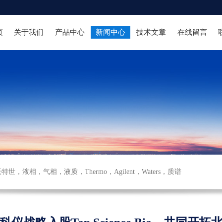
页
关于我们
产品中心
新闻中心
技术文章
在线留言
沃特世
，
液相
，
气相
，
液质
，
Thermo
，
Agilent
，
Waters
，
质谱