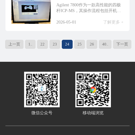
Agilent 7800作为一款高性能的四极
杆ICP-MS，其操作流程包括开机
准...
2026-05-01
了解更多 +
上一页
1..
22
23
24
25
26
40..
下一页
微信公众号
移动端浏览