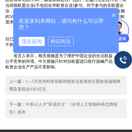
当排除欧盟企业(不包括在华欧资企业)参与。对于参与的非欧盟企
业，其提供的自欧盟进口的医疗器械占比不得超过项目合同总金额
×
的50%。上述措施不适用于仅自欧盟进口的医疗器械能够满足采购
欢迎来到本网站，请问有什么可以帮
需求的采购项目。
您？
二、2025年7月6日起施行。施行之日前，涉上述措施的采购项
目已经发布中标、成交结果公告的，可以继续签订政府采购合同，
现在咨询
稍后再说
不执行本通知规定的措施。
发言人表示，相关措施是为了维护中国企业的合法权益，维护
公平竞争的环境。中方措施只针对自欧盟进口医疗器械产品，在华
欧资企业生产产品不受影响。
上一篇：
1—5月支持科技创新和制造业发展的主要政策减税降
费及退税达6361亿元
下一篇：
中美AI人才“双强并立” 《全球人工智能科研态势报
告》发布