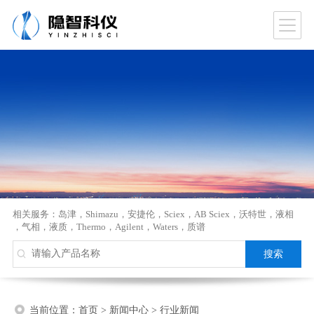
相关服务：
岛津
，
Shimazu
，
安捷伦
，
Sciex
，
AB Sciex
，
沃特世
，
液相
，
气相
，
液质
，
Thermo
，
Agilent
，
Waters
，
质谱
当前位置：
首页
>
新闻中心
>
行业新闻