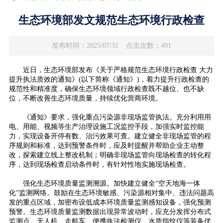
生态环境部发文规范生态环境行政检查
发布时间：2025/07/31
点击次数：491
近日，生态环境部发布《关于严格规范生态环境行政检查 大力
提升执法质效的通知》(以下简称《通知》)，着力提升行政检查的
规范性和精准度，确保生态环境领域行政检查既不越位、也不缺
位，不断改善生态环境质量，持续优化营商环境。
《通知》要求，强化重点污染源非现场监管执法。充分利用用
电、用能、视频等生产治理设施工况监控手段，加强实时监控能
力，实现设备开停有数、治污效果可查。建立健全非现场监管的程
序规则和标准，达到预警条件时，应及时提醒并帮助企业主动整
改，探索建立线上整改机制；明确非现场监管向现场检查的转化程
序，达到现场检查启动条件时，有针对性地实施现场检查。
强化生态环境质量监测溯源。加快建立健全“空天地海一体
化”监测网络。鼓励在生态环境敏感、污染源相对集中、违法问题高
发的重点区域，加密布设低成本环境质量监测感知设备，强化预测
预警。生态环境质量监测数据出现异常波动时，应充分发挥分布式
监测点、无人机、走航车、便携执法检测仪、水质指纹仪等装备优