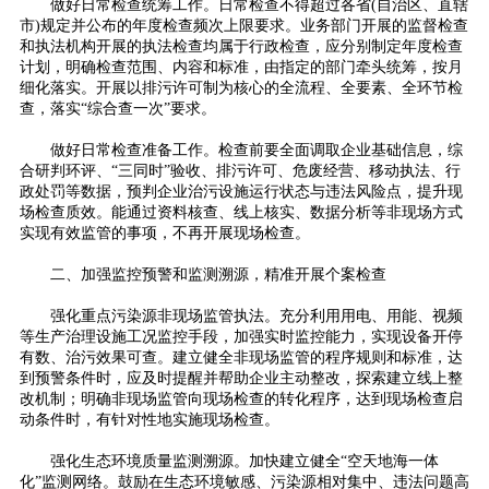
做好日常检查统筹工作。日常检查不得超过各省(自治区、直辖
市)规定并公布的年度检查频次上限要求。业务部门开展的监督检查
和执法机构开展的执法检查均属于行政检查，应分别制定年度检查
计划，明确检查范围、内容和标准，由指定的部门牵头统筹，按月
细化落实。开展以排污许可制为核心的全流程、全要素、全环节检
查，落实“综合查一次”要求。
做好日常检查准备工作。检查前要全面调取企业基础信息，综
合研判环评、“三同时”验收、排污许可、危废经营、移动执法、行
政处罚等数据，预判企业治污设施运行状态与违法风险点，提升现
场检查质效。能通过资料核查、线上核实、数据分析等非现场方式
实现有效监管的事项，不再开展现场检查。
二、加强监控预警和监测溯源，精准开展个案检查
强化重点污染源非现场监管执法。充分利用用电、用能、视频
等生产治理设施工况监控手段，加强实时监控能力，实现设备开停
有数、治污效果可查。建立健全非现场监管的程序规则和标准，达
到预警条件时，应及时提醒并帮助企业主动整改，探索建立线上整
改机制；明确非现场监管向现场检查的转化程序，达到现场检查启
动条件时，有针对性地实施现场检查。
强化生态环境质量监测溯源。加快建立健全“空天地海一体
化”监测网络。鼓励在生态环境敏感、污染源相对集中、违法问题高