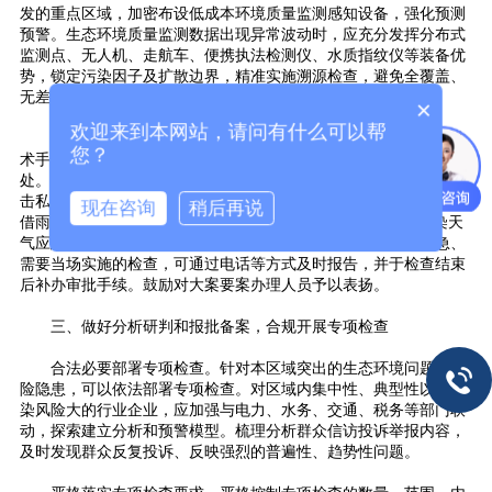
发的重点区域，加密布设低成本环境质量监测感知设备，强化预测
预警。生态环境质量监测数据出现异常波动时，应充分发挥分布式
监测点、无人机、走航车、便携执法检测仪、水质指纹仪等装备优
势，锁定污染因子及扩散边界，精准实施溯源检查，避免全覆盖、
无差别检查。
×
欢迎来到本网站，请问有什么可以帮
强化恶意违法行为惩治。充分利用卫星遥感、无人机巡查等技
您？
术手段，提前锁定疑似违法排污路径，实现对违法线索的精准查
处。要狠抓违法后果严重、主观恶意明显的重点案件办理，严厉打
击私设暗管或利用溶洞、裂隙偷排偷放、篡改伪造自动监测数据、
现在咨询
稍后再说
借雨排污“零存整取”、不正常运行污染防治设施、不落实重污染天
气应急管控措施、危险废物非法转移倾倒等行为。对于情况紧急、
需要当场实施的检查，可通过电话等方式及时报告，并于检查结束
后补办审批手续。鼓励对大案要案办理人员予以表扬。
三、做好分析研判和报批备案，合规开展专项检查
合法必要部署专项检查。针对本区域突出的生态环境问题或风
险隐患，可以依法部署专项检查。对区域内集中性、典型性以及污
染风险大的行业企业，应加强与电力、水务、交通、税务等部门联
动，探索建立分析和预警模型。梳理分析群众信访投诉举报内容，
及时发现群众反复投诉、反映强烈的普遍性、趋势性问题。