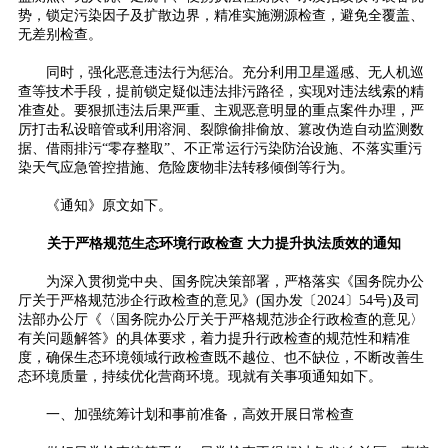
势，锁定污染因子及扩散边界，精准实施溯源检查，避免全覆盖、
无差别检查。
同时，强化恶意违法行为惩治。充分利用卫星遥感、无人机巡
查等技术手段，提前锁定疑似违法排污路径，实现对违法线索的精
准查处。要狠抓违法后果严重、主观恶意明显的重点案件办理，严
厉打击私设暗管或利用溶洞、裂隙偷排偷放、篡改伪造自动监测数
据、借雨排污“零存整取”、不正常运行污染防治设施、不落实重污
染天气应急管控措施、危险废物非法转移倾倒等行为。
《通知》原文如下。
关于严格规范生态环境行政检查 大力提升执法质效的通知
为深入贯彻党中央、国务院决策部署，严格落实《国务院办公
厅关于严格规范涉企行政检查的意见》(国办发〔2024〕54号)及司
法部办公厅《〈国务院办公厅关于严格规范涉企行政检查的意见〉
有关问题解答》的具体要求，着力提升行政检查的规范性和精准
度，确保生态环境领域行政检查既不越位、也不缺位，不断改善生
态环境质量，持续优化营商环境。现就有关事项通知如下。
一、加强统筹计划和事前准备，高效开展日常检查