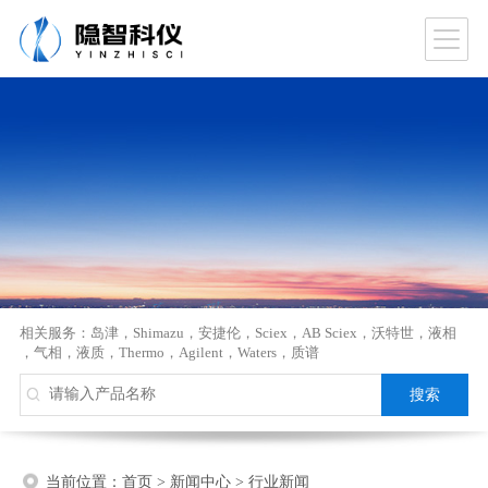
相关服务：
岛津
，
Shimazu
，
安捷伦
，
Sciex
，
AB Sciex
，
沃特世
，
液相
，
气相
，
液质
，
Thermo
，
Agilent
，
Waters
，
质谱
当前位置：
首页
>
新闻中心
>
行业新闻