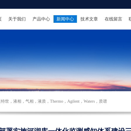
页
关于我们
产品中心
新闻中心
技术文章
在线留言
沃特世
，
液相
，
气相
，
液质
，
Thermo
，
Agilent
，
Waters
，
质谱