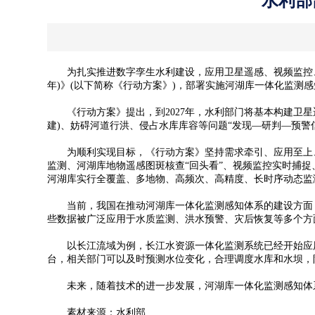
水利部
为扎实推进数字孪生水利建设，应用卫星遥感、视频监控、无人
年)》(以下简称《行动方案》)，部署实施河湖库一体化监测
《行动方案》提出，到2027年，水利部门将基本构建卫星
建)、妨碍河道行洪、侵占水库库容等问题“发现—研判—预警
为顺利实现目标，《行动方案》坚持需求牵引、应用至上、
监测、河湖库地物遥感图斑核查“回头看”、视频监控实时捕
河湖库实行全覆盖、多地物、高频次、高精度、长时序动态监
当前，我国在推动河湖库一体化监测感知体系的建设方面，
些数据被广泛应用于
水质监测
、洪水预警、灾后恢复等多个方
以长江流域为例，长江水资源一体化监测系统已经开始应用
台，相关部门可以及时预测水位变化，合理调度水库和水坝，
未来，随着技术的进一步发展，河湖库一体化监测感知体系
素材来源：水利部