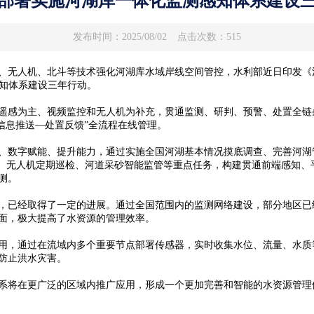
部署实施河湖库一体化监测感知体系建设
发布时间：2025/08/02
点击次数：515
机、北斗等技术强化河湖库水域岸线空间管控，水利部近日印发《河湖库一
感知体系建设三年行动。
遥感为主、视频监控和无人机为补充，贯通监测、研判、预警、处置全链条
信息推送—处置反馈”全流程在线管理。
数字赋能、提升能力，通过实施全国河湖基本情况摸底调查、完善河湖
捉、无人机定期巡检、河道采砂智能监管等重点任务，构建贯通前端感知、
测。
已经取得了一定的进展。通过全国范围内的监测网络建设，部分地区已
面，极大提高了水资源的管理效率。
，通过在流域内多个重要节点部署传感器，实时收集水位、流量、水质
防止洪水灾害。
将在更广泛的区域内推广应用，形成一个更加完善和智能的水资源管理