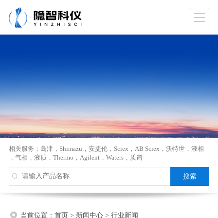
相关服务：
岛津
，
Shimazu
，
安捷伦
，
Sciex
，
AB Sciex
，
沃特世
，
液相
，
气相
，
液质
，
Thermo
，
Agilent
，
Waters
，
质谱
当前位置：
首页
>
新闻中心
>
行业新闻