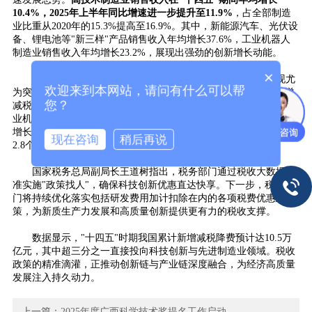
10.4%，2025年上半年同比增速进一步提升至11.9%
，占全部制造
业比重从2020年的15.3%提高至16.9%。其中，新能源汽车、光伏设
备、锂电池等"新三样"产品销售收入年均增长37.6%，工业
机器人
制造业销售收入年均增长23.2%，展现出强劲的创新增长动能。
×
民营经济作为科技创新的重要主体，在税收政策支持下表现尤
欢迎来到本网站，请问有什么可以帮
为突出。数据显示，民营经济纳税人在"十四五"期间累计享受新增
您？
减税降费7.2万亿元，占全部减税降费总额的72.9%。受益于此，工
业机器人、新能源汽车领域民营企业销售收入2021-2024年年均分别
增长24.1%和50.1%，民营经济销售收入占全国比重较2020年提升
现在咨询
稍后再说
2.8个百分点至71.7%。
国家税务总局副局长王道树指出，税务部门通过税收大数据精
准实施"政策找人"，确保科技创新优惠直达快享。下一步，税务部
门将持续优化落实包括研发费用加计扣除在内的各项税费优惠政
策，为新质生产力发展和高质量创新提供更有力的税收支撑。
数据显示，"十四五"时期我国累计新增减税降费预计达10.5万
亿元，其中超三分之一直接投向科技创新与先进制造业领域。税收
政策的精准滴灌，正推动创新链与产业链深度融合，为经济高质量
发展注入持久动力。
上一篇：
2025年度广西科学技术奖提名工作启动