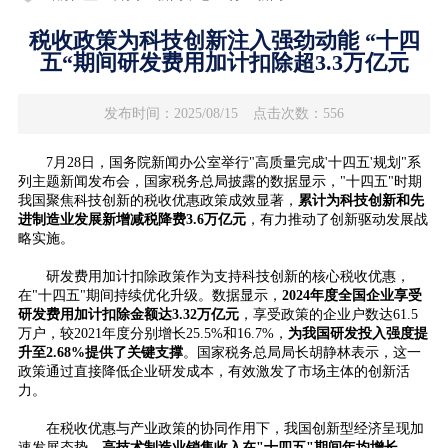
税收政策为科技创新注入强劲动能 “十四
五“期间研发费用加计扣除超3.3万亿元
发布时间：2025/08/15
点击次数：556
7月28日，国务院新闻办公室举行"高质量完成'十四五'规划"系
列主题新闻发布会，国家税务总局披露的数据显示，"十四五"时期
我国聚焦科技创新的税收优惠政策成效显著，
累计为科技创新和先
进制造业发展新增减税降费3.6万亿元
，有力推动了创新驱动发展战
略实施。
研发费用加计扣除政策作为支持科技创新的核心税收优惠，
在"十四五"期间持续优化升级。数据显示，
2024年度全国企业享受
研发费用加计扣除金额达3.32万亿元
，享受政策的企业户数达61.5
万户，较2021年度分别增长25.5%和16.7%，
为我国研发投入强度提
升至2.68%提供了关键支撑
。国家税务总局局长胡静林表示，这一
政策通过直接降低企业研发成本，有效激发了市场主体的创新活
力。
在税收优惠与产业政策的协同作用下，我国创新型经济呈现加
速发展态势。
高技术制造业销售收入在"十四五"期间年均增长