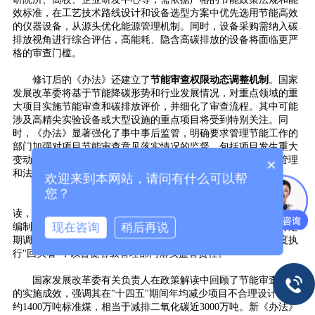
效标准，在工艺技术路线设计和设备选型方案中优先选用节能高效
的仪器设备，从源头优化能源管理机制。同时，设备采购需纳入碳
排放视角进行综合评估，高能耗、隐含高碳排放的设备将面临更严
格的审查门槛。
修订后的《办法》还建立了
节能审查权限动态调整机制
。国家
发展改革委将基于节能降碳形势和行业发展情况，对重点领域的重
大项目实施节能审查和碳排放评价，并细化了审查流程。其中可能
涉及高精尖实验设备或大型设施的重点项目将受到特别关注。同
时，《办法》显著强化了事中事后监管，明确要求管理节能工作的
部门加强对项目节能审查意见落实情况的监督，包括项目发生重大
变动或未落实审查意见时的处置方式，并完善了节能审查验收管理
×
和法律责任规定。
欢迎来到本网站，请问有什么可以帮
您？
为确保新规有效落地，国家发展改革委表示将加强政策宣贯解
读，组织编制配套的节能审查工作指南和标准规范，细化节能报告
现在咨询
稍后再说
编制、评审、验收及碳排放评价等环节的操作流程。此外，还将定
期调度各地区审查实施情况，对重大项目进行抽查，并开展制度执
行"回头看"，以督促各级管理部门落实监管责任。
国家发展改革委有关负责人在政策解读中回顾了节能审查制度
的实施成效，强调其在"十四五"期间年均减少项目不合理设计能耗
约1400万吨标准煤，相当于减排二氧化碳近3000万吨。新《办法》