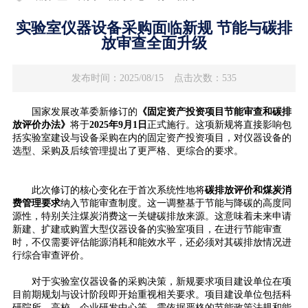
实验室仪器设备采购面临新规 节能与碳排
放审查全面升级
发布时间：2025/08/15
点击次数：535
国家发展改革委新修订的
《固定资产投资项目节能审查和碳排
放评价办法》
将于
2025年9月1日
正式施行。这项新规将直接影响包
括实验室建设与设备采购在内的固定资产投资项目，对
仪器
设备的
选型、采购及后续管理提出了更严格、更综合的要求。
此次修订的核心变化在于首次系统性地将
碳排放评价和煤炭消
费管理要求
纳入节能审查制度。这一调整基于节能与降碳的高度同
源性，特别关注煤炭消费这一关键碳排放来源。这意味着未来申请
新建、扩建或购置大型仪器设备的实验室项目，在进行节能审查
时，不仅需要评估能源消耗和能效水平，还必须对其碳排放情况进
行综合审查评价。
对于实验室仪器设备的采购决策，新规要求项目建设单位在项
目前期规划与设计阶段即开始重视相关要求。项目建设单位包括科
研院所、高校、企业研发中心等，需依据严格的节能政策法规和能