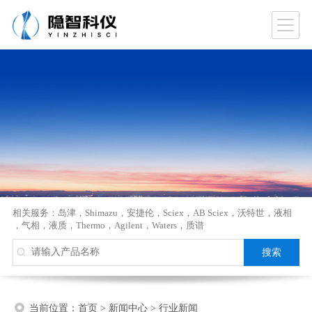
相关服务：
岛津
，
Shimazu
，
安捷伦
，
Sciex
，
AB Sciex
，
沃特世
，
液相
，
气相
，
液质
，
Thermo
，
Agilent
，
Waters
，
质谱
当前位置：
首页
>
新闻中心
>
行业新闻