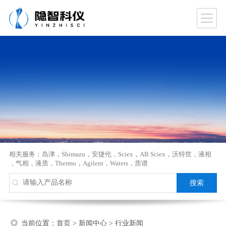
相关服务：
岛津
，
Shimazu
，
安捷伦
，
Sciex
，
AB Sciex
，
沃特世
，
液相
，
气相
，
液质
，
Thermo
，
Agilent
，
Waters
，
质谱
当前位置：
首页
>
新闻中心
>
行业新闻