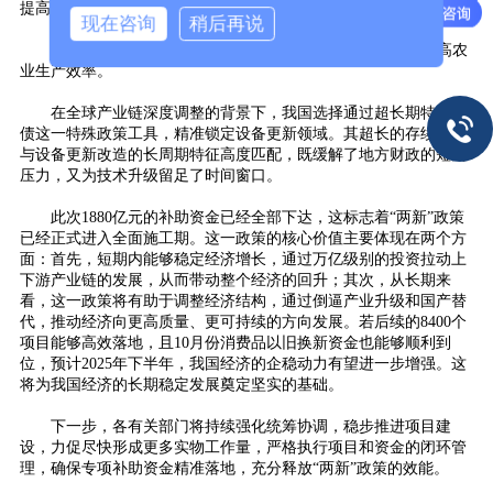
提高污染治理能力
现在咨询
稍后再说
9. 农业机械设备更新：促进农业机械化的现代化升级，提高农
业生产效率。
在全球产业链深度调整的背景下，我国选择通过超长期特别国
债这一特殊政策工具，精准锁定设备更新领域。其超长的存续周期
与设备更新改造的长周期特征高度匹配，既缓解了地方财政的短期
压力，又为技术升级留足了时间窗口。
此次1880亿元的补助资金已经全部下达，这标志着“两新”政策
已经正式进入全面施工期。这一政策的核心价值主要体现在两个方
面：首先，短期内能够稳定经济增长，通过万亿级别的投资拉动上
下游产业链的发展，从而带动整个经济的回升；其次，从长期来
看，这一政策将有助于调整经济结构，通过倒逼产业升级和国产替
代，推动经济向更高质量、更可持续的方向发展。若后续的8400个
项目能够高效落地，且10月份消费品以旧换新资金也能够顺利到
位，预计2025年下半年，我国经济的企稳动力有望进一步增强。这
将为我国经济的长期稳定发展奠定坚实的基础。
下一步，各有关部门将持续强化统筹协调，稳步推进项目建
设，力促尽快形成更多实物工作量，严格执行项目和资金的闭环管
理，确保专项补助资金精准落地，充分释放“两新”政策的效能。