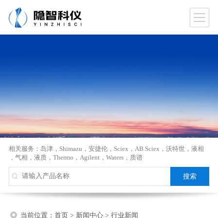
相关服务：
岛津
，
Shimazu
，
安捷伦
，
Sciex
，
AB Sciex
，
沃特世
，
液相
，
气相
，
液质
，
Thermo
，
Agilent
，
Waters
，
质谱
当前位置：
首页
>
新闻中心
>
行业新闻